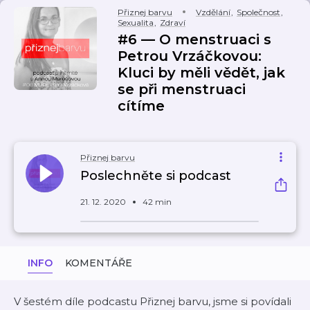
Přiznej barvu
Vzdělání
,
Společnost
,
Sexualita
,
Zdraví
#6 — O menstruaci s
Petrou Vrzáčkovou:
Kluci by měli vědět, jak
se při menstruaci
cítíme
Přiznej barvu
Poslechněte si podcast
21. 12. 2020
42 min
INFO
KOMENTÁŘE
V šestém díle podcastu Přiznej barvu, jsme si povídali