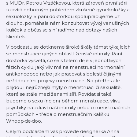
s MUDr. Petrou Vrzáčkovou, která zároveň první sérii
uzavírá odborným pohledem zkušené gynekoložky a
sexuoložky. S paní doktorkou spolupracujeme už
dlouho, pomáhala nám konzultovat vývoj venušiných
kuliček a občas se s ní radíme nad dotazy našich
klientek.
V podcastu se dotkneme široké škály témat týkajících
se menstruace i jiných oblastí ženské intimity. Paní
doktorka vysvětlí, co se s tělem děje v jednotlivých
fázích cyklu, jaký vliv má na menstruaci hormonální
antikoncepce nebo jak pracovat s bolestí či jinými
nežádoucími projevy menstruace. Na přetřes ale
přijdou i nejrůznější mýty o menstruaci či sexualitě,
které se stále mezi ženami šíří. Povídat si také
budeme o sexu (nejen) během menstruace, vlivu
psychiky na zdraví naší intimity nebo o menstruačních
pomůckách – třeba o menstruačním kalíšku
Whoop·de·doo.
Celým podcastem vás provede designérka Anna