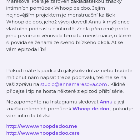
Marešová, která je zároveň zakladatelkou značky
intimních pomůcek Whoop·de·doo. Jejím
nejnovějším projektem je menstruační kalíšek
Whoop·de·doo, jehož vývoj dovedl Annu k myšlence
vlastního podcastu o intimitě. Zcela přirozeně proto
jeho první sérii věnovala tématu menstruace, o které
si povídá se ženami ze svého blízkého okolí. Ať se
vám epizoda líbí!
–
Pokud máte k podcastu jakýkoliv dotaz nebo budete
mít chuť nám napsat třeba pochvalu, těšíme se na
vaši zprávu na
studio@annamaresova.com
. Klidně
přidejte i tip na hosta některé z epizod příští série.
Nezapomeňte na Instagramu sledovat
Annu
a její
značku intimních pomůcek
Whoop·de·doo
, pokud je
vám intimita blízká.
http://www.whoopdedoo.me
http://www.whoopdedoo.care