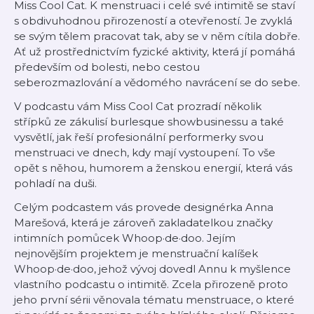
Miss Cool Cat. K menstruaci i celé své intimitě se staví
s obdivuhodnou přirozeností a otevřeností. Je zvyklá
se svým tělem pracovat tak, aby se v něm cítila dobře.
Ať už prostřednictvím fyzické aktivity, která jí pomáhá
především od bolesti, nebo cestou
seberozmazlování a vědomého navrácení se do sebe.
V podcastu vám Miss Cool Cat prozradí několik
střípků ze zákulisí burlesque showbusinessu a také
vysvětlí, jak řeší profesionální performerky svou
menstruaci ve dnech, kdy mají vystoupení. To vše
opět s něhou, humorem a ženskou energií, která vás
pohladí na duši.
Celým podcastem vás provede designérka Anna
Marešová, která je zároveň zakladatelkou značky
intimních pomůcek Whoop·de·doo. Jejím
nejnovějším projektem je menstruační kalíšek
Whoop·de·doo, jehož vývoj dovedl Annu k myšlence
vlastního podcastu o intimitě. Zcela přirozeně proto
jeho první sérii věnovala tématu menstruace, o které