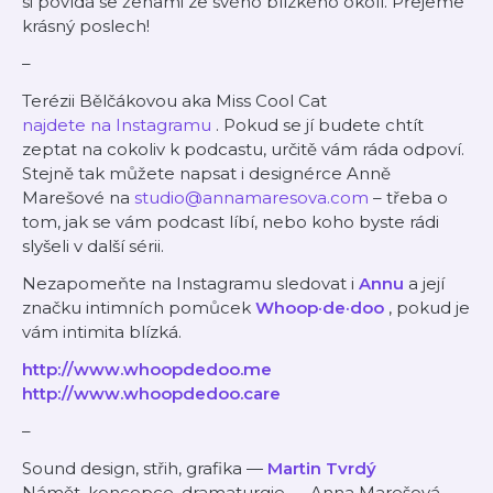
si povídá se ženami ze svého blízkého okolí. Přejeme
krásný poslech!
–
Terézii Bělčákovou aka Miss Cool Cat
najdete na Instagramu
. Pokud se jí budete chtít
zeptat na cokoliv k podcastu, určitě vám ráda odpoví.
Stejně tak můžete napsat i designérce Anně
Marešové na
studio@annamaresova.com
– třeba o
tom, jak se vám podcast líbí, nebo koho byste rádi
slyšeli v další sérii.
Nezapomeňte na Instagramu sledovat i
Annu
a její
značku intimních pomůcek
Whoop·de·doo
, pokud je
vám intimita blízká.
http://www.whoopdedoo.me
http://www.whoopdedoo.care
–
Sound design, střih, grafika —
Martin Tvrdý
Námět, koncepce, dramaturgie — Anna Marešová,