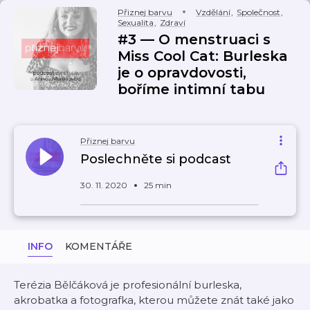
Přiznej barvu
Vzdělání
,
Společnost
,
Sexualita
,
Zdraví
#3 — O menstruaci s
Miss Cool Cat: Burleska
je o opravdovosti,
boříme intimní tabu
Přiznej barvu
Poslechněte si podcast
30. 11. 2020
25 min
INFO
KOMENTÁŘE
Terézia Bělčáková je profesionální burleska,
akrobatka a fotografka, kterou můžete znát také jako