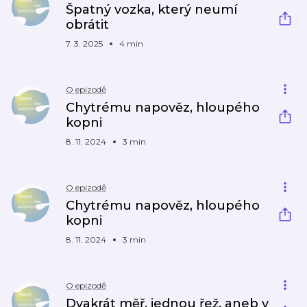
Špatný vozka, který neumí
obrátit
7. 3. 2025
4 min
O epizodě
Chytrému napověz, hloupého
kopni
8. 11. 2024
3 min
O epizodě
Chytrému napověz, hloupého
kopni
8. 11. 2024
3 min
O epizodě
Dvakrát měř, jednou řež, aneb v