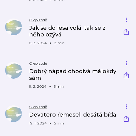
O epizodě
Jak se do lesa volá, tak se z
něho ozývá
8. 3. 2024
8 min
O epizodě
Dobrý nápad chodívá málokdy
sám
9. 2. 2024
5 min
O epizodě
Devatero řemesel, desátá bída
19. 1. 2024
5 min