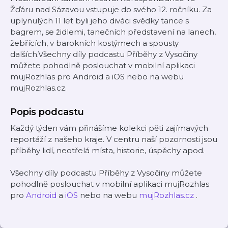
Žďáru nad Sázavou vstupuje do svého 12. ročníku. Za
uplynulých 11 let byli jeho diváci svědky tance s
bagrem, se židlemi, tanečních představení na lanech,
žebřících, v barokních kostýmech a spousty
dalších.Všechny díly podcastu Příběhy z Vysočiny
můžete pohodlně poslouchat v mobilní aplikaci
mujRozhlas pro Android a iOS nebo na webu
mujRozhlas.cz.
Popis podcastu
Každý týden vám přinášíme kolekci pěti zajímavých
reportáží z našeho kraje. V centru naší pozornosti jsou
příběhy lidí, neotřelá místa, historie, úspěchy apod.
Všechny díly podcastu Příběhy z Vysočiny můžete
pohodlně poslouchat v mobilní aplikaci mujRozhlas
pro
Android
a
iOS
nebo na webu
mujRozhlas.cz
.