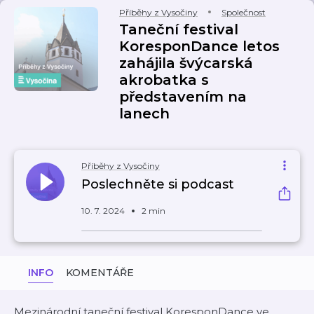
Příběhy z Vysočiny
Společnost
Taneční festival
KoresponDance letos
zahájila švýcarská
akrobatka s
představením na
lanech
Příběhy z Vysočiny
Poslechněte si podcast
10. 7. 2024
2 min
INFO
KOMENTÁŘE
Mezinárodní taneční festival KoresponDance ve