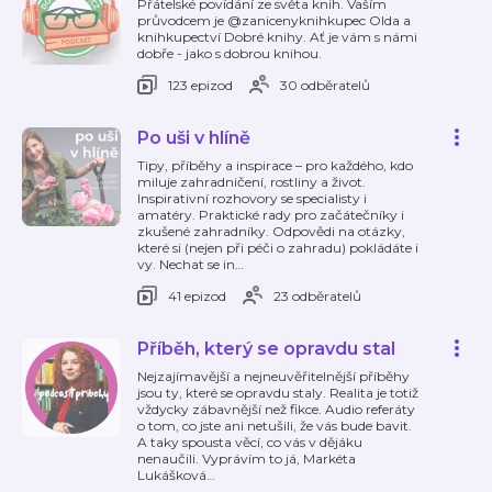
Přátelské povídání ze světa knih. Vaším
průvodcem je @zanicenyknihkupec Olda a
knihkupectví Dobré knihy. Ať je vám s námi
dobře - jako s dobrou knihou.
123 epizod
30 odběratelů
Po uši v hlíně
Tipy, příběhy a inspirace – pro každého, kdo
miluje zahradničení, rostliny a život.
Inspirativní rozhovory se specialisty i
amatéry. Praktické rady pro začátečníky i
zkušené zahradníky. Odpovědi na otázky,
které si (nejen při péči o zahradu) pokládáte i
vy. Nechat se in
…
41 epizod
23 odběratelů
Příběh, který se opravdu stal
Nejzajímavější a nejneuvěřitelnější příběhy
jsou ty, které se opravdu staly. Realita je totiž
vždycky zábavnější než fikce. Audio referáty
o tom, co jste ani netušili, že vás bude bavit.
A taky spousta věcí, co vás v dějáku
nenaučili. Vyprávím to já, Markéta
Lukášková
…