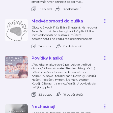
emotivně. Vycházíme z odbornýc
…
16 epizod
0 odběratelů
Medvědomosti do ouška
Glosy o životě. Píše Bára Smutná. Namlouvá
Jana Smutná. Ikonku vytvořil Kryštof Ulbert.
Medvědomosti do ouška si můžete
poslechnout i na rádiu radioregenerace.cz ⁠
54 epizod
0 odběratelů
Povídky klasiků
„Povídka je jako rychlý polibek ve tmě od
cizince,“ říká spisovatel Stephen King. Každý
páteční večer vás zveme k takovému
polibku v nové literární řadě Povídky klasiků.
Hašek, Poláček, Hynek, Šrámek, Weiner,
Kuděj, Olbracht a mnozí další. U povídek víc
než jindy platí,
…
32 epizod
19 odběratelů
Nezhasínaj!
Za siedmimi horami, za siedmimi dolami,