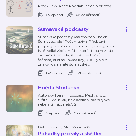
Proč? Jak? Aneb Povídání nejen o přírodě.
59 epizod
68 odběratelů
Šumavské podcasty
Šumavské podcasty Vás provedou nejen
Šumavou, ale i Pošumavím. Představí
projekty, které nesmíte minout, osoby, které
tvoří velké věci a místa, která třeba neznáte.
Jedinečná příroda, šumění potůčků,
štěbetající ptáci, husté lesy, klid. Typické
znaky rozmanité šumavské
…
82 epizod
121 odběratelů
Hnědá Studánka
Autorský literární podcast. Mech, sirotci,
skřítek Kroutílek, Kaleidoskop, petrolejové
nebe a třináct měsíců.
5 epizod
0 odběratelů
Děti a rodina
,
Mazlíčci a zvířata
Pohádky pro víly a skřítky