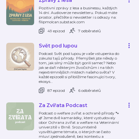
Zprávy z lesa
Pozitivní zprávy z lesa a businessu, každých
14 dní. Audioverze newsletteru. Pokud máte
prostor, přečtěte si newsletter i s odkazy na:
filipmolcan.substack.com
49 epizod
7 odběratelů
Svět pod lupou
Podcast Svět pod lupou je vaše vstupenka do
zákulisí tajů přírody. Přemýšleli jste někdy o
tom, jak silný může být gorilí samec? Nebo
jak se daří některým živočichům i na těch
nejextrémnějších místech našeho světa? V
každé epizodě si přiblížíme fascinující tvory,
ekosys
…
87 epizod
6 odběratelů
Za Zvířata Podcast
Podcast o welfare zvířat a ochraně přírody 🐾
🌿 Jsme dvě kamarádky, které vystudovaly
obor Ochrana zvířat a welfare na Veterinární
univerzitě v Brně. Srozumitelně
vysvětlujeme témata, o kterých se často
mluví zjednodušeně, bez kontextu a