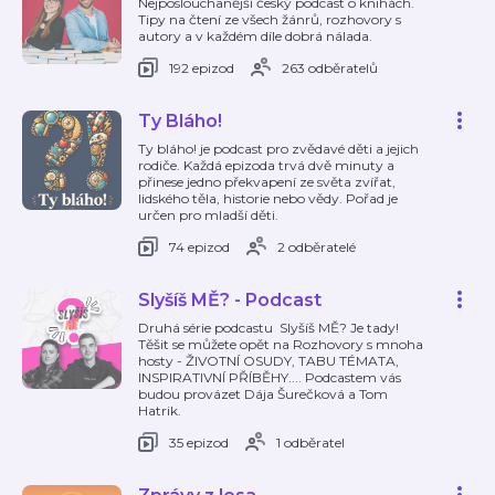
Nejposlouchanější český podcast o knihách.
Tipy na čtení ze všech žánrů, rozhovory s
autory a v každém díle dobrá nálada.
192 epizod
263 odběratelů
Ty Bláho!
Ty bláho! je podcast pro zvědavé děti a jejich
rodiče. Každá epizoda trvá dvě minuty a
přinese jedno překvapení ze světa zvířat,
lidského těla, historie nebo vědy. Pořad je
určen pro mladší děti.
74 epizod
2 odběratelé
Slyšíš MĚ? - Podcast
Druhá série podcastu Slyšíš MĚ? Je tady!
Těšit se můžete opět na Rozhovory s mnoha
hosty - ŽIVOTNÍ OSUDY, TABU TÉMATA,
INSPIRATIVNÍ PŘÍBĚHY.... Podcastem vás
budou provázet Dája Šurečková a Tom
Hatrik.
35 epizod
1 odběratel