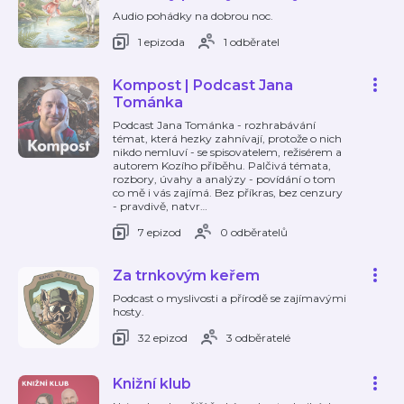
Audio pohádky na dobrou noc.
1 epizoda
1 odběratel
Kompost | Podcast Jana
Tománka
Podcast Jana Tománka - rozhrabávání
témat, která hezky zahnívají, protože o nich
nikdo nemluví - se spisovatelem, režisérem a
autorem Kozího příběhu. Palčivá témata,
rozbory, úvahy a analýzy - povídání o tom
co mě i vás zajímá. Bez příkras, bez cenzury
- pravdivě, natvr
…
7 epizod
0 odběratelů
Za trnkovým keřem
Podcast o myslivosti a přírodě se zajímavými
hosty.
32 epizod
3 odběratelé
Knižní klub