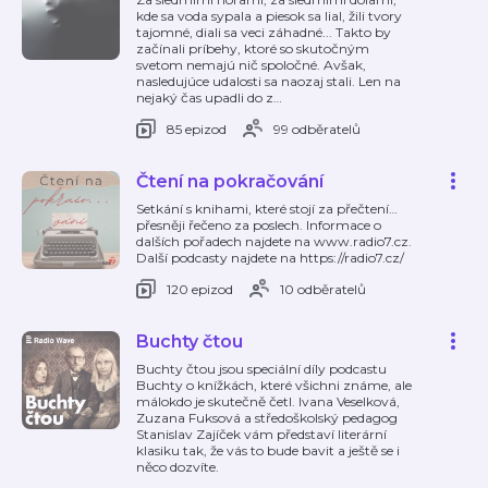
kde sa voda sypala a piesok sa lial, žili tvory
tajomné, diali sa veci záhadné... Takto by
začínali príbehy, ktoré so skutočným
svetom nemajú nič spoločné. Avšak,
nasledujúce udalosti sa naozaj stali. Len na
nejaký čas upadli do z
…
85 epizod
99 odběratelů
Čtení na pokračování
Setkání s knihami, které stojí za přečtení…
přesněji řečeno za poslech. Informace o
dalších pořadech najdete na www.radio7.cz.
Další podcasty najdete na https://radio7.cz/
120 epizod
10 odběratelů
Buchty čtou
Buchty čtou jsou speciální díly podcastu
Buchty o knížkách, které všichni známe, ale
málokdo je skutečně četl. Ivana Veselková,
Zuzana Fuksová a středoškolský pedagog
Stanislav Zajíček vám představí literární
klasiku tak, že vás to bude bavit a ještě se i
něco dozvíte.