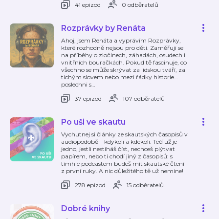
41 epizod
0 odběratelů
Rozprávky by Renáta
Ahoj, jsem Renáta a vyprávím Rozprávky,
které rozhodně nejsou pro děti. Zaměřuji se
na příběhy o zločinech, záhadách, osudech i
vnitřních bouračkách. Pokud tě fascinuje, co
všechno se může skrývat za lidskou tváří, za
tichým slovem nebo mezi řádky historie…
poslechni s
…
37 epizod
107 odběratelů
Po uši ve skautu
Vychutnej si články ze skautských časopisů v
audiopodobě – kdykoli a kdekoli. Teď už je
jedno, jestli nestíháš číst, nechceš plýtvat
papírem, nebo ti chodí jiný z časopisů: s
tímhle podcastem budeš mít skautské čtení
z první ruky. A nic důležitého tě už nemine!
278 epizod
15 odběratelů
Dobré knihy