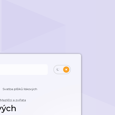
Svatba plšíků lískových
Mazlíčci a zvířata
vých