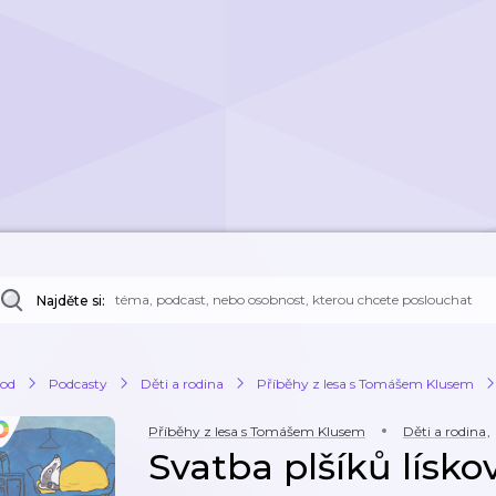
Najděte si:
od
Podcasty
Děti a rodina
Příběhy z lesa s Tomášem Klusem
Příběhy z lesa s Tomášem Klusem
Děti a rodina
,
Svatba plšíků lísko