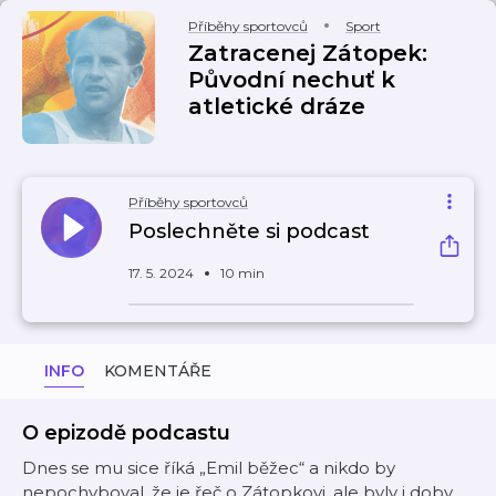
Příběhy sportovců
Sport
Zatracenej Zátopek:
Původní nechuť k
atletické dráze
Příběhy sportovců
Poslechněte si podcast
17. 5. 2024
10 min
INFO
KOMENTÁŘE
O epizodě podcastu
Dnes se mu sice říká „Emil běžec“ a nikdo by
nepochyboval, že je řeč o Zátopkovi, ale byly i doby,