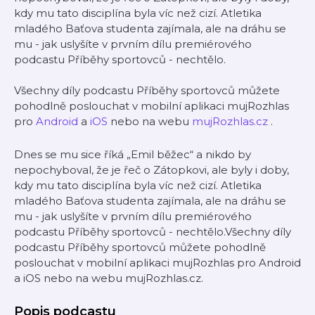
kdy mu tato disciplína byla víc než cizí. Atletika
mladého Baťova studenta zajímala, ale na dráhu se
mu - jak uslyšíte v prvním dílu premiérového
podcastu Příběhy sportovců - nechtělo.
Všechny díly podcastu Příběhy sportovců můžete
pohodlně poslouchat v mobilní aplikaci mujRozhlas
pro
Android
a
iOS
nebo na webu
mujRozhlas.cz
.
Dnes se mu sice říká „Emil běžec“ a nikdo by
nepochyboval, že je řeč o Zátopkovi, ale byly i doby,
kdy mu tato disciplína byla víc než cizí. Atletika
mladého Baťova studenta zajímala, ale na dráhu se
mu - jak uslyšíte v prvním dílu premiérového
podcastu Příběhy sportovců - nechtělo.Všechny díly
podcastu Příběhy sportovců můžete pohodlně
poslouchat v mobilní aplikaci mujRozhlas pro Android
a iOS nebo na webu mujRozhlas.cz.
Popis podcastu