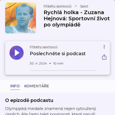
Příběhy sportovců
Sport
Rychlá holka - Zuzana
Hejnová: Sportovní život
po olympiádě
Příběhy sportovců
Poslechněte si podcast
30. 4. 2024
10 min
INFO
KOMENTÁŘE
O epizodě podcastu
Olympijská medaile znamená nejen vytoužený
úspěch. Ale často také povinnosti, které naruší