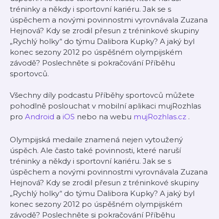
tréninky a někdy i sportovní kariéru. Jak se s
úspěchem a novými povinnostmi vyrovnávala Zuzana
Hejnová? Kdy se zrodil přesun z tréninkové skupiny
„Rychlý holky“ do týmu Dalibora Kupky? A jaký byl
konec sezony 2012 po úspěšném olympijském
závodě? Poslechněte si pokračování Příběhu
sportovců.
Všechny díly podcastu Příběhy sportovců můžete
pohodlně poslouchat v mobilní aplikaci mujRozhlas
pro
Android
a
iOS
nebo na webu
mujRozhlas.cz
.
Olympijská medaile znamená nejen vytoužený
úspěch. Ale často také povinnosti, které naruší
tréninky a někdy i sportovní kariéru. Jak se s
úspěchem a novými povinnostmi vyrovnávala Zuzana
Hejnová? Kdy se zrodil přesun z tréninkové skupiny
„Rychlý holky“ do týmu Dalibora Kupky? A jaký byl
konec sezony 2012 po úspěšném olympijském
závodě? Poslechněte si pokračování Příběhu