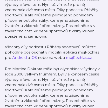
výpravy a favoritem. Nyní už víme, že pro něj
znamenala dvě osmá místa. Díky podcastu Příběhy
sportovců si ale můžeme přímo jeho pohledem
připomenout okamžiky, které jeho zásadnímu
životnímu zklamání předcházely. Poslechněte si v
závěrečné části Příběhu sportovců z knihy Příběh
poraženého šampiona.
Všechny díly podcastu Příběhy sportovců můžete
pohodlně poslouchat v mobilní aplikaci mujRozhlas
pro
Android
a
iOS
nebo na webu
mujRozhlas.cz
.
Pro Martina Doktora měla být olympiáda v Sydney v
roce 2000 velkým triumfem. Byl vlajkonošem české
výpravy a favoritem. Nyní už víme, že pro něj
znamenala dvě osmá místa. Díky podcastu Příběhy
sportovců si ale můžeme přímo jeho pohledem
připomenout okamžiky, které jeho zásadnímu
životnímu zklamání předcházely. Poslechněte si v
závěrečné části Příběhu sportovců z knihy Příběh