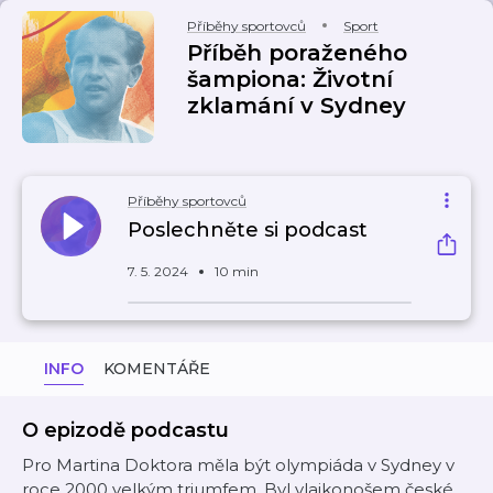
Příběhy sportovců
Sport
Příběh poraženého
šampiona: Životní
zklamání v Sydney
Příběhy sportovců
Poslechněte si podcast
7. 5. 2024
10 min
INFO
KOMENTÁŘE
O epizodě podcastu
Pro Martina Doktora měla být olympiáda v Sydney v
roce 2000 velkým triumfem. Byl vlajkonošem české