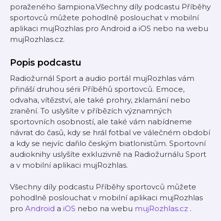
poraženého šampiona.Všechny díly podcastu Příběhy
sportovců můžete pohodlně poslouchat v mobilní
aplikaci mujRozhlas pro Android a iOS nebo na webu
mujRozhlas.cz.
Popis podcastu
Radiožurnál Sport a audio portál mujRozhlas vám
přináší druhou sérii Příběhů sportovců. Emoce,
odvaha, vítězství, ale také prohry, zklamání nebo
zranění. To uslyšíte v příbězích významných
sportovních osobností, ale také vám nabídneme
návrat do časů, kdy se hrál fotbal ve válečném období
a kdy se nejvíc dařilo českým biatlonistům. Sportovní
audioknihy uslyšíte exkluzivně na Radiožurnálu Sport
a v mobilní aplikaci mujRozhlas.
Všechny díly podcastu Příběhy sportovců můžete
pohodlně poslouchat v mobilní aplikaci mujRozhlas
pro
Android
a
iOS
nebo na webu
mujRozhlas.cz
.