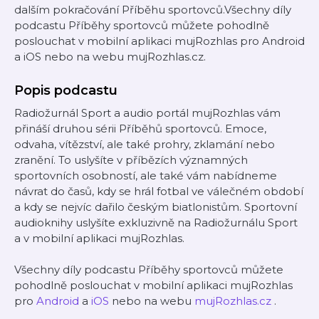
dalším pokračování Příběhu sportovců.Všechny díly
podcastu Příběhy sportovců můžete pohodlně
poslouchat v mobilní aplikaci mujRozhlas pro Android
a iOS nebo na webu mujRozhlas.cz.
Popis podcastu
Radiožurnál Sport a audio portál mujRozhlas vám
přináší druhou sérii Příběhů sportovců. Emoce,
odvaha, vítězství, ale také prohry, zklamání nebo
zranění. To uslyšíte v příbězích významných
sportovních osobností, ale také vám nabídneme
návrat do časů, kdy se hrál fotbal ve válečném období
a kdy se nejvíc dařilo českým biatlonistům. Sportovní
audioknihy uslyšíte exkluzivně na Radiožurnálu Sport
a v mobilní aplikaci mujRozhlas.
Všechny díly podcastu Příběhy sportovců můžete
pohodlně poslouchat v mobilní aplikaci mujRozhlas
pro
Android
a
iOS
nebo na webu
mujRozhlas.cz
.