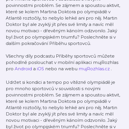
povinnostmi problém. Se zájmem a spoustou aktivit,
které se kolem Martina Doktora po olympiádě v
Atlantě roztočily, to nebylo lehké ani pro něj. Martin
Doktor byl ale zvyklý jít přes své limity a navíc měl
novou motivaci - dřevěným kánoím odzvonilo. Jaký
byl život po olympijském triumfu? Poslechněte si v
dalším pokračování Příběhu sportovců.
Všechny díly podcastu Příběhy sportovců můžete
pohodlně poslouchat v mobilní aplikaci mujRozhlas
pro
Android
a
iOS
nebo na webu
mujRozhlas.cz
.
Udržet si kondici a tempo po vítězné olympiádě je
pro mnoho sportovců v souvislosti s novými
povinnostmi problém. Se zájmem a spoustou aktivit,
které se kolem Martina Doktora po olympiádě v
Atlantě roztočily, to nebylo lehké ani pro něj. Martin
Doktor byl ale zvyklý jít přes své limity a navíc měl
novou motivaci - dřevěným kánoím odzvonilo. Jaký
byl život po olympijském triumfu? Poslechněte si v