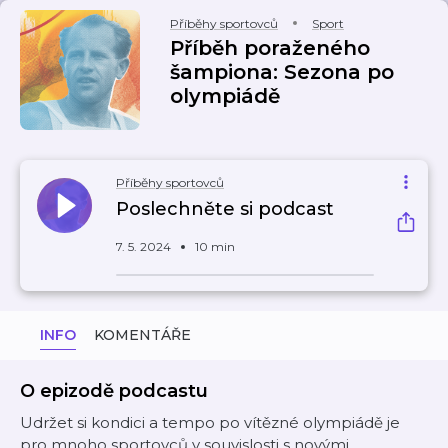
Příběhy sportovců
Sport
Příběh poraženého
šampiona: Sezona po
olympiádě
Příběhy sportovců
Poslechněte si podcast
7. 5. 2024
10 min
INFO
KOMENTÁŘE
O epizodě podcastu
Udržet si kondici a tempo po vítězné olympiádě je
pro mnoho sportovců v souvislosti s novými