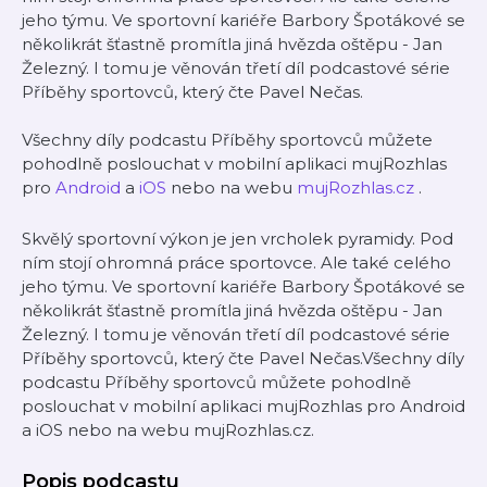
jeho týmu. Ve sportovní kariéře Barbory Špotákové se
několikrát šťastně promítla jiná hvězda oštěpu - Jan
Železný. I tomu je věnován třetí díl podcastové série
Příběhy sportovců, který čte Pavel Nečas.
Všechny díly podcastu Příběhy sportovců můžete
pohodlně poslouchat v mobilní aplikaci mujRozhlas
pro
Android
a
iOS
nebo na webu
mujRozhlas.cz
.
Skvělý sportovní výkon je jen vrcholek pyramidy. Pod
ním stojí ohromná práce sportovce. Ale také celého
jeho týmu. Ve sportovní kariéře Barbory Špotákové se
několikrát šťastně promítla jiná hvězda oštěpu - Jan
Železný. I tomu je věnován třetí díl podcastové série
Příběhy sportovců, který čte Pavel Nečas.Všechny díly
podcastu Příběhy sportovců můžete pohodlně
poslouchat v mobilní aplikaci mujRozhlas pro Android
a iOS nebo na webu mujRozhlas.cz.
Popis podcastu