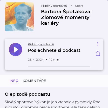
Příběhy sportovců
Sport
Barbora Špotáková:
Zlomové momenty
kariéry
Příběhy sportovců
Poslechněte si podcast
23. 4. 2024
10 min
INFO
KOMENTÁŘE
O epizodě podcastu
Skvělý sportovní výkon je jen vrcholek pyramidy. Pod
ním stojí ohromná práce sportovce. Ale také celého