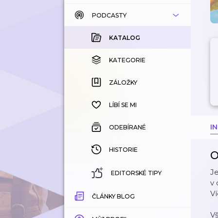
PODCASTY
KATALOG
KOUPENÉ
KATALOG
KATEGORIE
KATEGORIE
ZÁLOŽKY
ZÁLOŽKY
HISTORIE
LÍBÍ SE MI
I
ODEBÍRANÉ
HISTORIE
O
Je
EDITORSKÉ TIPY
v 
Ví
ČLÁNKY BLOG
V