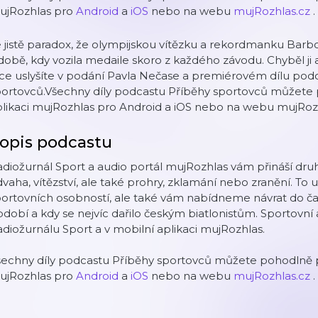
ujRozhlas pro
Android
a
iOS
nebo na webu
mujRozhlas.cz
.
 jistě paradox, že olympijskou vítězku a rekordmanku Barb
době, kdy vozila medaile skoro z každého závodu. Chyběl ji 
ce uslyšíte v podání Pavla Nečase a premiérovém dílu podc
portovců.Všechny díly podcastu Příběhy sportovců můžete 
likaci mujRozhlas pro Android a iOS nebo na webu mujRozh
opis podcastu
diožurnál Sport a audio portál mujRozhlas vám přináší dru
vaha, vítězství, ale také prohry, zklamání nebo zranění. To
ortovních osobností, ale také vám nabídneme návrat do čas
dobí a kdy se nejvíc dařilo českým biatlonistům. Sportovní 
diožurnálu Sport a v mobilní aplikaci mujRozhlas.
šechny díly podcastu Příběhy sportovců můžete pohodlně p
ujRozhlas pro
Android
a
iOS
nebo na webu
mujRozhlas.cz
.