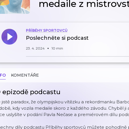
medaile z mistrovs
PŘÍBĚHY SPORTOVCŮ
Poslechněte si podcast
23. 4. 2024
10 min
NFO
KOMENTÁŘE
 epizodě podcastu
 jistě paradox, že olympijskou vítězku a rekordmanku Barb
době, kdy vozila medaile skoro z každého závodu. Chyběl ji 
ce uslyšíte v podání Pavla Nečase a premiérovém dílu podc
šechny díly podcastu Příběhy sportovců můžete pohodlně p