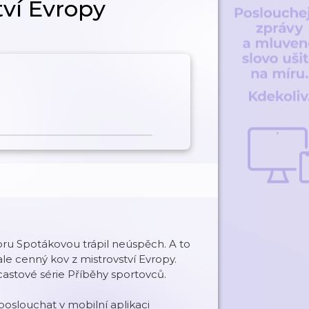
tví Evropy
oru Spotákovou trápil neúspěch. A to
ale cenný kov z mistrovství Evropy.
astové série Příběhy sportovců.
oslouchat v mobilní aplikaci