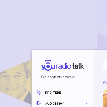
České podcasty a zprávy
Úv
PRO TEBE
AUDIOKNIHY