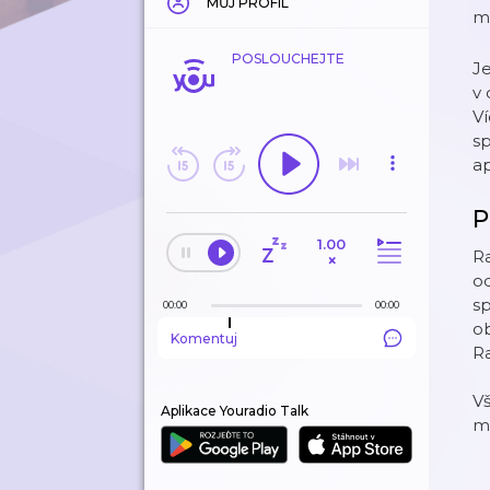
MŮJ PROFIL
m
POSLOUCHEJTE
Je
v 
Ví
s
ap
P
1.00
Ra
×
od
sp
00:00
00:00
ob
Komentuj
Ra
V
Aplikace Youradio Talk
m