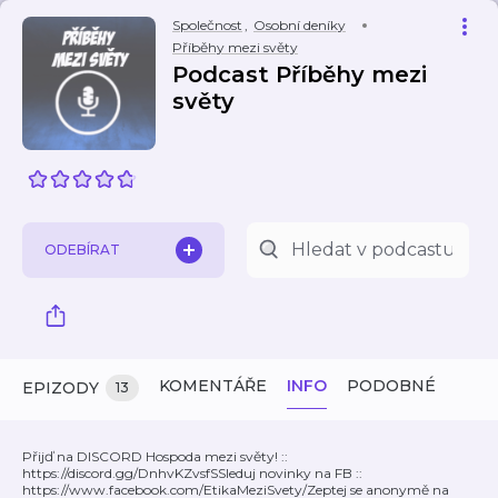
Společnost
,
Osobní deníky
Příběhy mezi světy
Podcast Příběhy mezi
světy
ODEBÍRAT
KOMENTÁŘE
INFO
PODOBNÉ
EPIZODY
13
Přijď na DISCORD Hospoda mezi světy! ::
https://discord.gg/DnhvKZvsfS​ Sleduj novinky na FB ::
https://www.facebook.com/EtikaMeziSvety/​ Zeptej se anonymě na