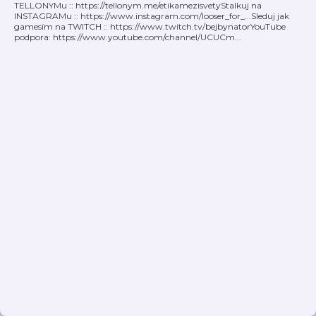
TELLONYMu :: https://tellonym.me/etikamezisvety​ Stalkuj na
INSTAGRAMu :: https://www.instagram.com/looser_for_...​ Sleduj jak
gamesím na TWITCH :: https://www.twitch.tv/bejbynator​ YouTube
podpora: https://www.youtube.com/channel/UCUCm...​