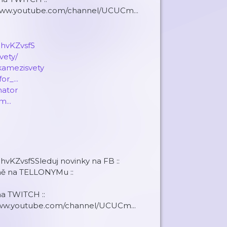
//www.youtube.com/channel/UCUCm...
nhvKZvsfS
vety/
ikamezisvety
r_...
nator
...
vKZvsfS​ Sleduj novinky na FB ::
mě na TELLONYMu ::
na TWITCH ::
/www.youtube.com/channel/UCUCm...​