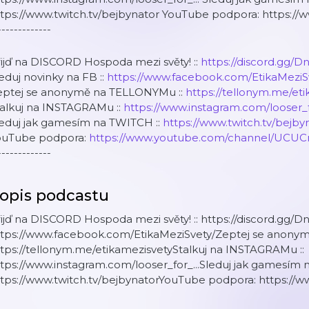
ttps://www.twitch.tv/bejbynator YouTube podpora: https:
-------------
ijď na DISCORD Hospoda mezi světy! ::
https://discord.gg/D
eduj novinky na FB ::
https://www.facebook.com/EtikaMeziS
eptej se anonymě na TELLONYMu ::
https://tellonym.me/et
talkuj na INSTAGRAMu ::
https://www.instagram.com/looser_fo
leduj jak gamesím na TWITCH ::
https://www.twitch.tv/bejby
ouTube podpora:
https://www.youtube.com/channel/UCUCm
-------------
opis podcastu
ijď na DISCORD Hospoda mezi světy! :: https://discord.gg/Dnh
ttps://www.facebook.com/EtikaMeziSvety/​ Zeptej se anony
tps://tellonym.me/etikamezisvety​ Stalkuj na INSTAGRAMu ::
tps://www.instagram.com/looser_for_...​ Sleduj jak gamesím 
tps://www.twitch.tv/bejbynator​ YouTube podpora: https:/