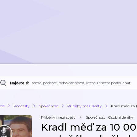
Najděte si:
od
Podcasty
Společnost
Příběhy mezi světy
Kradl měď za 1
Příběhy mezi světy
Společnost
,
Osobní deníky
Kradl měď za 10 00