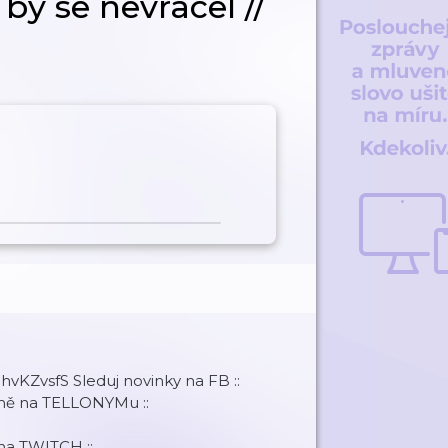
by se nevracel //
hvKZvsfS Sleduj novinky na FB ::
mě na TELLONYMu ::
 na TWITCH ::