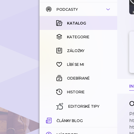
PODCASTY
KATALOG
KOUPENÉ
KATALOG
KATEGORIE
KATEGORIE
ZÁLOŽKY
ZÁLOŽKY
HISTORIE
LÍBÍ SE MI
ODEBÍRANÉ
I
HISTORIE
O
EDITORSKÉ TIPY
Př
h
ČLÁNKY BLOG
ht
ht