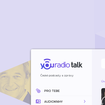
České podcasty a zprávy
Úv
PRO TEBE
AUDIOKNIHY