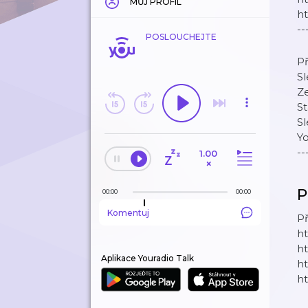
MŮJ PROFIL
h
--
POSLOUCHEJTE
Př
Sl
Z
S
S
Y
--
1.00
×
P
00:00
00:00
Komentuj
Př
h
ht
Aplikace Youradio Talk
ht
ht