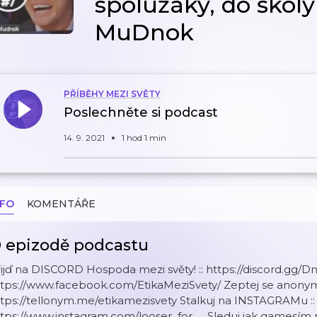
spolužáky, do školy 
MuDnok
PŘÍBĚHY MEZI SVĚTY
Poslechněte si podcast
14. 9. 2021
1 hod 1 min
NFO
KOMENTÁŘE
 epizodě podcastu
ijď na DISCORD Hospoda mezi světy! :: https://discord.gg/Dn
ttps://www.facebook.com/EtikaMeziSvety/ Zeptej se anony
tps://tellonym.me/etikamezisvety Stalkuj na INSTAGRAMu ::
tps://www.instagram.com/looser_for_... Sleduj jak gamesím