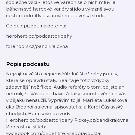
společné věci - letos ve Varech se o nich mluví a
během své herecké kariéry si jdou výrazně svou
cestou, odmítly oscarové role a velká studia.
Celou epizodu najdete na:
herohero.co/podcastpribehy
forendors.cz/pandikralovna
Popis podcastu
Nejzajímavější a nejneuvěřitelnější příběhy jsou ty,
které se opravdu staly. Realita je totiž vždycky
zábavnější než fikce. Audio referáty o tom, co jste ani
netušili, že vás bude bavit. A taky spousta věcí, co vás
v dějáku nenaučili. Vyprávím to já, Markéta Lukášková
aka @pandikralovna, spisovatelka a Karel Čáslavský
chudých. Bonusové epizody:
Herohero.co/podcastpribehy Pickey.cz/pandikralovna
Podcast na sítích:
Facebook.com/pribehkteryseopravdustal