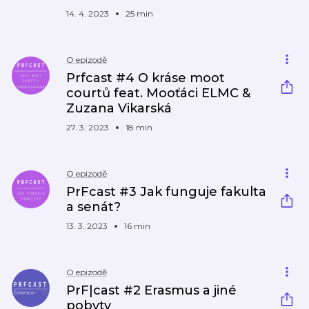
14. 4. 2023
25 min
O epizodě
Prfcast #4 O kráse moot
courtů feat. Mooťáci ELMC &
Zuzana Vikarská
27. 3. 2023
18 min
O epizodě
PrFcast #3 Jak funguje fakulta
a senát?
13. 3. 2023
16 min
O epizodě
PrF|cast #2 Erasmus a jiné
pobyty