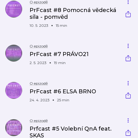
O epizodě
PrFcast #8 Pomocná vědecká
síla - pomvěd
10. 5. 2023
15 min
O epizodě
PrFcast #7 PRÁVO21
2. 5. 2023
19 min
O epizodě
PrFcast #6 ELSA BRNO
24. 4. 2023
25 min
O epizodě
Prfcast #5 Volební QnA feat.
SKAS