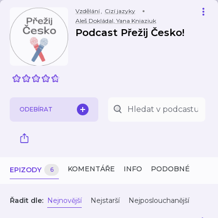
Vzdělání
,
Cizí jazyky
Aleš Dokládal, Yana Kniaziuk
Podcast Přežij Česko!
ODEBÍRAT
KOMENTÁŘE
INFO
PODOBNÉ
EPIZODY
6
Řadit dle:
Nejnovější
Nejstarší
Nejposlouchanější