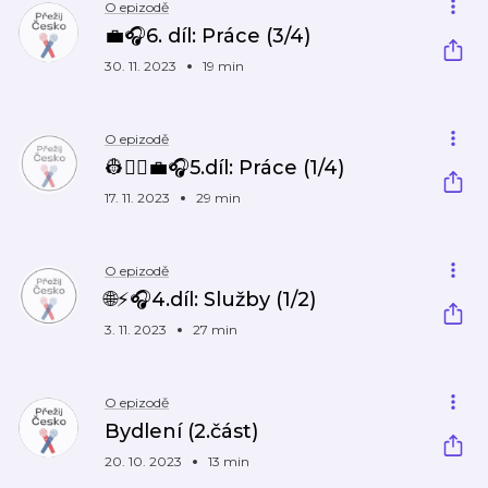
O epizodě
💼🎧6. díl: Práce (3/4)
30. 11. 2023
19 min
O epizodě
👷👩‍⚕️💼🎧5.díl: Práce (1/4)
17. 11. 2023
29 min
O epizodě
🌐⚡🎧4.díl: Služby (1/2)
3. 11. 2023
27 min
O epizodě
Bydlení (2.část)
20. 10. 2023
13 min