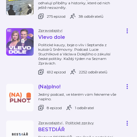
odhalují příběhy a historky, které od nich
ještě nezazněly.
275 epizod
38 odběratelů
Zpravodajství
Vlevo dole
Politické kauzy, boje o vliv i šeptanda z
kuloárů Sněmovny. Podcast Lucie
Stuchlíkové a Václava Dolejšího o zákulisí
české politiky. Každý týden na Seznam
Zprávách.
692 epizod
2252 odběratelů
(Na)plno!
Jediný podcast, ve kterém vám řekneme vše
naplno.
8 epizod
1 odběratel
Zpravodajství
,
Politické zprávy
BESTDIÁŘ