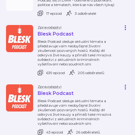
Podcast BESTDIÁŘ - otevřeně o podnikání,
politice a tématech, která se nás všech týkají.
17 epizod
3 odběratelé
Zpravodajství
Blesk Podcast
Blesk Podcast sleduje aktuální témata a
představuje vám neobyčejné životní
zkušenosti pozvaných hostů. Každý díl
odkrývá živé kauzy a přináší také mrazivá
svědectví z aktuálních kriminálních
vyšetřování nebo soudních síní.
639 epizod
205 odběratelů
Zpravodajství
Blesk Podcast
Blesk Podcast sleduje aktuální témata a
představuje vám neobyčejné životní
zkušenosti pozvaných hostů. Každý díl
odkrývá živé kauzy a přináší také mrazivá
svědectví z aktuálních kriminálních
vyšetřování nebo soudních síní.
43 epizod
26 odběratelů