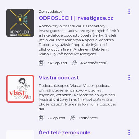
Zpravodajství
ODPOSLECH | investigace.cz
Rozhovory o pozadí kauz s redaktory
investigace.cz, audioverze vybraných článků
a také datové podcasty Josefa Šlerky. Slyšeli
jste o kauzách Panama Papers a Pandora
Papers a využívání neprůhledných sítí
offshorových firem Andrejem Babišem,
Ivanou Tykač nebo Ivo Rittigem
…
343 epizod
452 odběratelů
Vlastní podcast
Podcast časopisu Vlasta. Vlastní podcast
přináší otevřené rozhovory o zdraví,
psychice, vztazích i každodenních výzvách.
Inspirativní ženy i muži mluví upřímně o
zkušenostech, které nás formují a posouvají
dál.
20 epizod
1 odběratel
Ředitelé zeměkoule