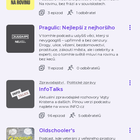
Na rovinu, bez frází a v souvislostech.
3 epizod
1 odběratel
Pragulic: Nejlepší z nejhoršího
V tomhle podcastu uslyšíš věci, který si
nevygooglíš – upřímně a bez cenzury.
Drogy, ulice, vězení, bezdomovectví,
prostituce, zákoutí města, ale i celebrity a
experti, co o tomhle světě mluví na rovinu a
bez keců.
11 epizod
0 odběratelů
Zpravodajství
,
Politické zprávy
InfoTalks
Aktuální zpravodajské rozhovory Vojty
Kristena a dalších. Plnou verzi podcastu
najdete na www.INFO.cz
96 epizod
5 odběratelů
Oldschooler's
Podcast, kde veteráni z veřejného prostoru