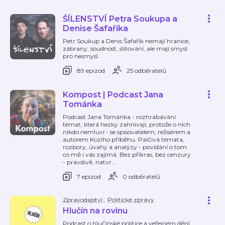
ŠÍLENSTVÍ Petra Soukupa a
Denise Šafaříka
Petr Soukup a Denis Šafařík nemají hranice,
zábrany, soudnost, slitování, ale mají smysl
pro nesmysl.
89 epizod
25 odběratelů
Kompost | Podcast Jana
Tománka
Podcast Jana Tománka - rozhrabávání
témat, která hezky zahnívají, protože o nich
nikdo nemluví - se spisovatelem, režisérem a
autorem Kozího příběhu. Palčivá témata,
rozbory, úvahy a analýzy - povídání o tom
co mě i vás zajímá. Bez příkras, bez cenzury
- pravdivě, natvr
…
7 epizod
0 odběratelů
Zpravodajství
,
Politické zprávy
Hlučín na rovinu
Podcast o hlučínské politice a veřejném dění.