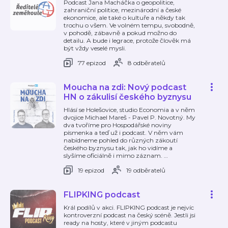
Podcast Jana Macháčka o geopolitice,
zahraniční politice, mezinárodní a české
ekonomice, ale také o kultuře a někdy tak
trochu o všem. Ve volném tempu, svobodně,
v pohodě, zábavně a pokud možno do
detailu. A bude i legrace, protože člověk má
být vždy veselé mysli.
77 epizod
8 odběratelů
Moucha na zdi: Nový podcast
HN o zákulisí českého byznysu
Hlásí se Holešovice, studio Economia a v něm
dvojice Michael Mareš - Pavel P. Novotný. My
dva tvoříme pro Hospodářské noviny
písmenka a teď už i podcast. V něm vám
nabídneme pohled do různých zákoutí
českého byznysu tak, jak ho vidíme a
slyšíme oficiálně i mimo záznam.
…
19 epizod
19 odběratelů
FLIPKING podcast
Král podílů v akci. FLIPKING podcast je nejvíc
kontroverzní podcast na český scéně. Jestli jsi
ready na hosty, které v jiným podcastu