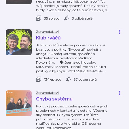
neuslyšíš, a na názory lidí, co se nebojí říct
svůj pohled, jsi tady správně. Reálný peníze,
tvrdý lekce a příběhy, co tě buď naštvou, n
…
35 epizod
3 odběratelé
Zpravodajství
Klub rváčů
👊 Klub rváčů je vlivný podcast ze zákulisí
byznysu a politiky. 🎙️Moderují novinář a
analytik Ondřej Koutník, společně s
advokátem a investorem Radkem
Pokorným. 🗣️ Jdeme do hloubky.
Mluvíme v kontextu. Nahlížíme do zákulisí
politiky a byznysu. a7c17291-d0ef-4064-
…
134 epizod
37 odběratelů
Zpravodajství
Chyba systému
Politický podcast o české společnosti a jejích
problémech v kontextu i v detailu. Všechny
díly podcastu Chyba systému můžete
pohodlně poslouchat v mobilní aplikaci
mujRozhlas pro Android a iOS nebo na
webu mujRozhlas.cz.