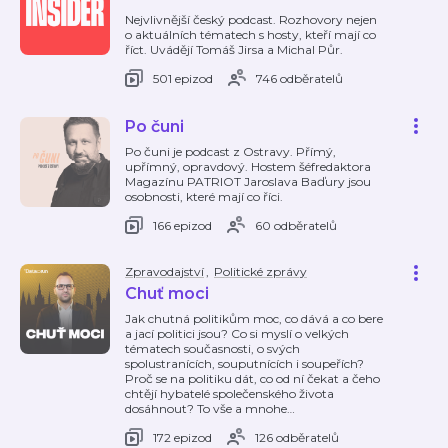
Nejvlivnější český podcast. Rozhovory nejen
o aktuálních tématech s hosty, kteří mají co
říct. Uvádějí Tomáš Jirsa a Michal Půr.
501 epizod
746 odběratelů
Po čuni
Po čuni je podcast z Ostravy. Přímý,
upřímný, opravdový. Hostem šéfredaktora
Magazínu PATRIOT Jaroslava Baďury jsou
osobnosti, které mají co říci.
166 epizod
60 odběratelů
Zpravodajství
,
Politické zprávy
Chuť moci
Jak chutná politikům moc, co dává a co bere
a jací politici jsou? Co si myslí o velkých
tématech současnosti, o svých
spolustranících, souputnících i soupeřích?
Proč se na politiku dát, co od ní čekat a čeho
chtějí hybatelé společenského života
dosáhnout? To vše a mnohe
…
172 epizod
126 odběratelů