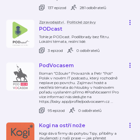
137 epizod
281 odběratelů
Zpravodajství
,
Politické zprávy
PODcast
Tohle je PODcast. Poděbrady bez filtru.
Lokální témata, reální lidé.
3 epizod
0 odběratelů
PodVocasem
Roman "Džoukr" Provazník a Petr "Poli"
Polák v novém IT podcastu, který rozhodně
neplave po povrchu. Zajímaví hosté a
neotřelá témata do hloubky v hodinovém
pořadu vysílaném přímo #PodVocasem! Pro
více informací nás sledujte na
https://bsky.app/profile/podvocasem.cz
…
95 epizod
0 odběratelů
Kogi na ostří nože
Kogi dává firmy do pohybu Tipy, příběhy a
zkušenosti z naší praxe — jak přenést