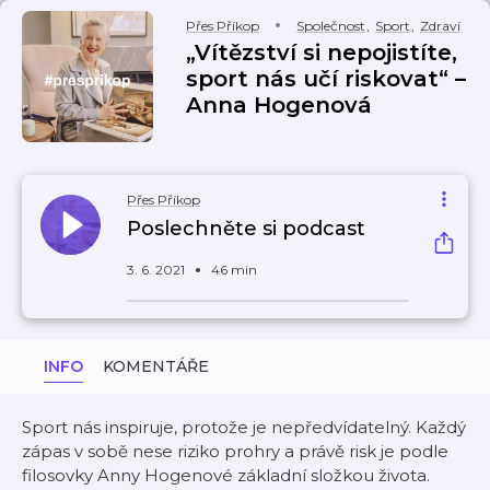
Přes Příkop
Společnost
,
Sport
,
Zdraví
„Vítězství si nepojistíte,
sport nás učí riskovat“ –
Anna Hogenová
Přes Příkop
Poslechněte si podcast
3. 6. 2021
46 min
INFO
KOMENTÁŘE
Sport nás inspiruje, protože je nepředvídatelný. Každý
zápas v sobě nese riziko prohry a právě risk je podle
filosovky Anny Hogenové základní složkou života.