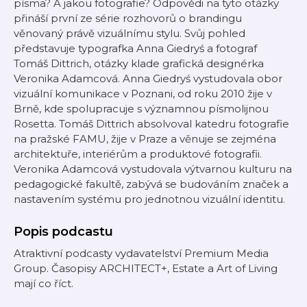
písma? A jakou fotografie? Odpovědi na tyto otázky
přináší první ze série rozhovorů o brandingu
věnovaný právě vizuálnímu stylu. Svůj pohled
představuje typografka Anna Giedryś a fotograf
Tomáš Dittrich, otázky klade grafická designérka
Veronika Adamcová. Anna Giedryś vystudovala obor
vizuální komunikace v Poznani, od roku 2010 žije v
Brně, kde spolupracuje s významnou písmolijnou
Rosetta. Tomáš Dittrich absolvoval katedru fotografie
na pražské FAMU, žije v Praze a věnuje se zejména
architektuře, interiérům a produktové fotografii.
Veronika Adamcová vystudovala výtvarnou kulturu na
pedagogické fakultě, zabývá se budováním značek a
nastavením systému pro jednotnou vizuální identitu.
Popis podcastu
Atraktivní podcasty vydavatelství Premium Media
Group. Časopisy ARCHITECT+, Estate a Art of Living
mají co říct.