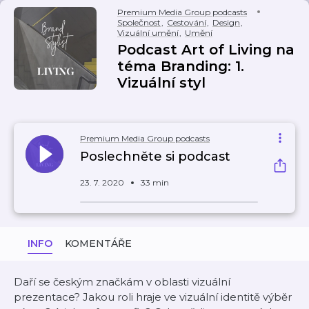
Premium Media Group podcasts
Společnost
,
Cestování
,
Design
,
Vizuální umění
,
Umění
Podcast Art of Living na
téma Branding: 1.
Vizuální styl
Premium Media Group podcasts
Poslechněte si podcast
23. 7. 2020
33 min
INFO
KOMENTÁŘE
Daří se českým značkám v oblasti vizuální
prezentace? Jakou roli hraje ve vizuální identitě výběr