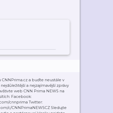
u CNNPrima.cz a buďte neustále v
ejdůležitější a nejzajímavější zprávy
r Navštivte web CNN Prima NEWS na
ítích: Facebook:
.com/cnnprima Twitter:
be.com/c/CNNPrimaNEWSCZ Sledujte