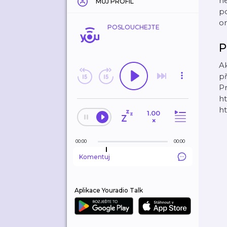
ne
MŮJ PROFIL
po
om
POSLOUCHEJTE
P
Ak
př
P
ht
h
1.00
×
00:00
00:00
Komentuj
Aplikace Youradio Talk