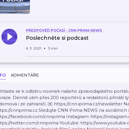
PŘEDPOVĚĎ POČASÍ - CNN PRIMA NEWS
Poslechněte si podcast
6. 3. 2021
3 min
NFO
KOMENTÁŘE
ihlaste se k odběru novinek našeho zpravodajského portál
raze. Denně vám přes 200 reportérů a redaktorů přináší ty n
domova i ze zahraničí. ✉️ https://cnn.iprima.cz/newslette
tps://cnnprima.cz Sledujte CNN Prima NEWS na sociálních s
tps://facebook.com/cnnprima Instagram: https://instagram
ttps://twitter.com/cnnprima Youtube: https://www.youtu