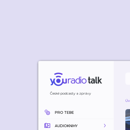
České podcasty a zprávy
Úv
PRO TEBE
AUDIOKNIHY