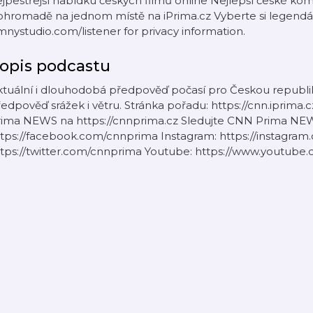
jpestřejší nabídku českých filmů online Nejlepší české kom
hromadě na jednom místě na iPrima.cz Vyberte si legendár
nystudio.com/listener for privacy information.
opis podcastu
tuální i dlouhodobá předpověď počasí pro Českou republik
edpověď srážek i větru. Stránka pořadu: https://cnn.iprima
rima NEWS na https://cnnprima.cz Sledujte CNN Prima NEWS
tps://facebook.com/cnnprima Instagram: https://instagram
ttps://twitter.com/cnnprima Youtube: https://www.yout