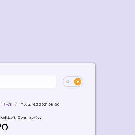
a NEWS
Počasí 6.3.2021 08-20
vodajství
,
Denní zprávy
20