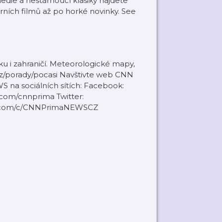
edie a nestárnoucí klasiky najdete
ních filmů až po horké novinky. See
u i zahraničí. Meteorologické mapy,
.cz/porady/pocasi Navštivte web CNN
 na sociálních sítích: Facebook:
.com/cnnprima Twitter:
ube.com/c/CNNPrimaNEWSCZ