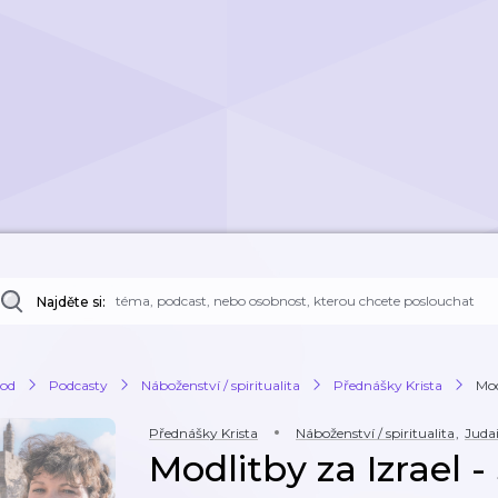
Najděte si:
od
Podcasty
Náboženství / spiritualita
Přednášky Krista
Mod
Přednášky Krista
Náboženství / spiritualita
,
Juda
Modlitby za Izrael -