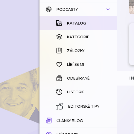
PODCASTY
KATALOG
KOUPENÉ
KATALOG
KATEGORIE
KATEGORIE
ZÁLOŽKY
ZÁLOŽKY
HISTORIE
LÍBÍ SE MI
I
ODEBÍRANÉ
HISTORIE
EDITORSKÉ TIPY
ČLÁNKY BLOG