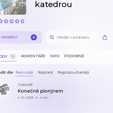
katedrou
ODEBÍRAT
KOMENTÁŘE
INFO
PODOBNÉ
ZODY
3
dit dle:
Nejnovější
Nejstarší
Nejposlouchanější
O epizodě
Konečně pionýrem
4. 10. 2023
4 min