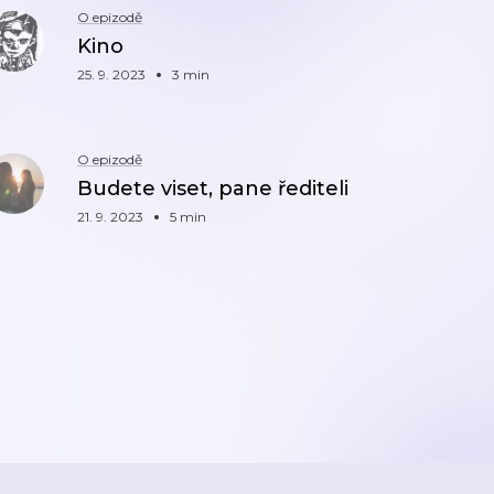
O epizodě
Kino
25. 9. 2023
3 min
O epizodě
Budete viset, pane řediteli
21. 9. 2023
5 min