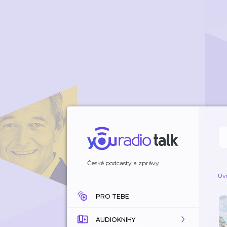
České podcasty a zprávy
Úv
PRO TEBE
AUDIOKNIHY