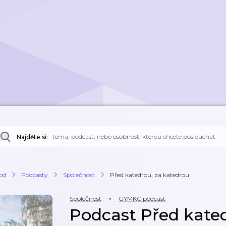
Najděte si:
od
Podcasty
Společnost
Před katedrou, za katedrou
Společnost
GYMKC podcast
Podcast Před kated