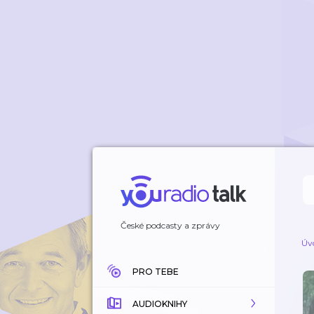
České podcasty a zprávy
Úv
PRO TEBE
AUDIOKNIHY