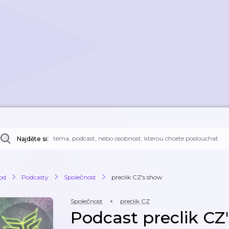
Najděte si:
od
Podcasty
Společnost
preclik CZ's show
Společnost
preclik CZ
Podcast preclik CZ