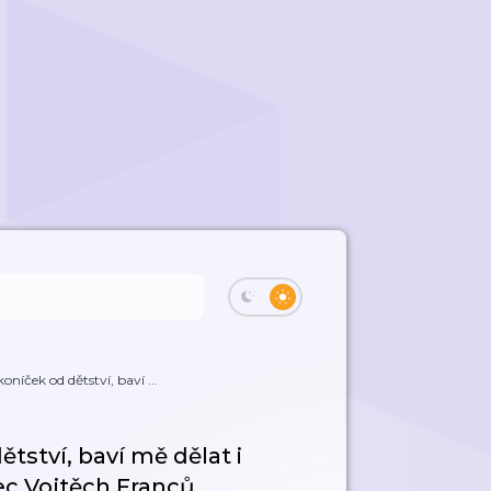
oníček od dětství, baví ...
tství, baví mě dělat i
rec Vojtěch Franců