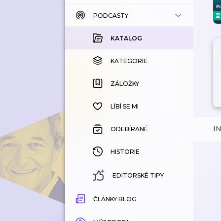
PODCASTY
KATALOG
KOUPENÉ
KATALOG
KATEGORIE
KATEGORIE
ZÁLOŽKY
ZÁLOŽKY
HISTORIE
LÍBÍ SE MI
I
ODEBÍRANÉ
HISTORIE
EDITORSKÉ TIPY
ČLÁNKY BLOG