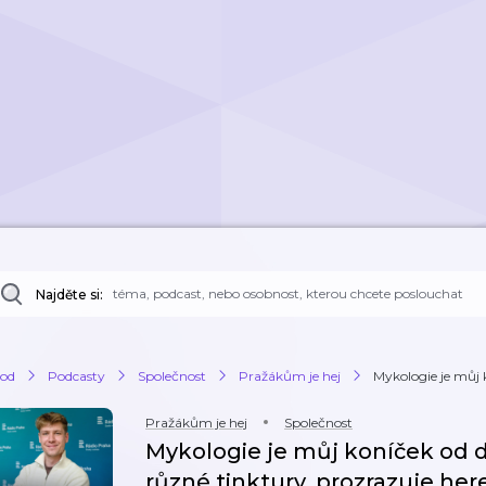
Najděte si:
od
Podcasty
Společnost
Pražákům je hej
Mykologie je můj k
Pražákům je hej
Společnost
Mykologie je můj koníček od dě
různé tinktury, prozrazuje he