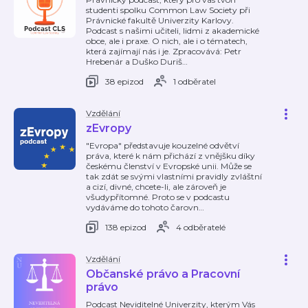
studenti spolku Common Law Society při
Právnické fakultě Univerzity Karlovy.
Podcast s našimi učiteli, lidmi z akademické
obce, ale i praxe. O nich, ale i o tématech,
která zajímají nás i je. Zpracovává: Petr
Hrebenár a Duško Duriš
…
38 epizod
1 odběratel
Vzdělání
zEvropy
"Evropa" představuje kouzelné odvětví
práva, které k nám přichází z vnějšku díky
českému členství v Evropské unii. Může se
tak zdát se svými vlastními pravidly zvláštní
a cizí, divné, chcete-li, ale zároveň je
všudypřítomné. Proto se v podcastu
vydáváme do tohoto čarovn
…
138 epizod
4 odběratelé
Vzdělání
Občanské právo a Pracovní
právo
Podcast Neviditelné Univerzity, kterým Vás