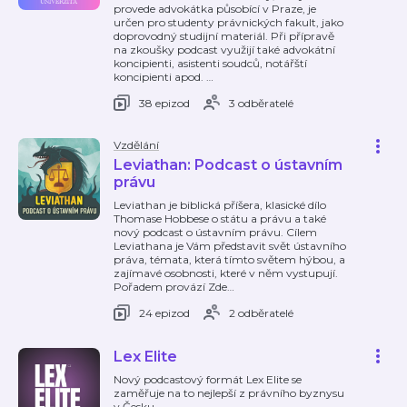
provede advokátka působící v Praze, je
určen pro studenty právnických fakult, jako
doprovodný studijní materiál. Při přípravě
na zkoušky podcast využijí také advokátní
koncipienti, asistenti soudců, notářští
koncipienti apod.
…
38 epizod
3 odběratelé
Vzdělání
Leviathan: Podcast o ústavním
právu
Leviathan je biblická příšera, klasické dílo
Thomase Hobbese o státu a právu a také
nový podcast o ústavním právu. Cílem
Leviathana je Vám představit svět ústavního
práva, témata, která tímto světem hýbou, a
zajímavé osobnosti, které v něm vystupují.
Pořadem provází Zde
…
24 epizod
2 odběratelé
Lex Elite
Nový podcastový formát Lex Elite se
zaměřuje na to nejlepší z právního byznysu
v Česku.