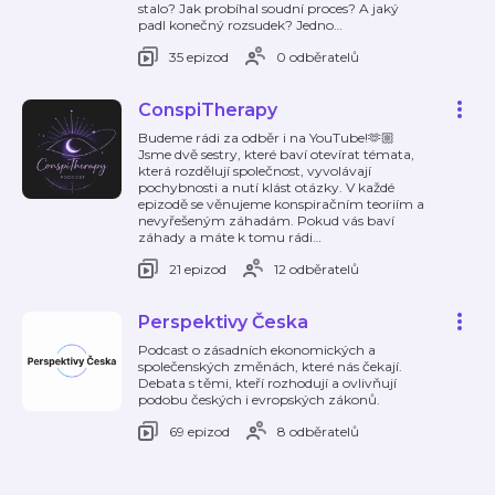
stalo? Jak probíhal soudní proces? A jaký
padl konečný rozsudek? Jedno
…
35 epizod
0 odběratelů
ConspiTherapy
Budeme rádi za odběr i na YouTube!🫶🏼
Jsme dvě sestry, které baví otevírat témata,
která rozdělují společnost, vyvolávají
pochybnosti a nutí klást otázky. V každé
epizodě se věnujeme konspiračním teoriím a
nevyřešeným záhadám. Pokud vás baví
záhady a máte k tomu rádi
…
21 epizod
12 odběratelů
Perspektivy Česka
Podcast o zásadních ekonomických a
společenských změnách, které nás čekají.
Debata s těmi, kteří rozhodují a ovlivňují
podobu českých i evropských zákonů.
69 epizod
8 odběratelů