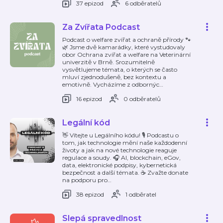
37 epizod
6 odběratelů
Za Zvířata Podcast
Podcast o welfare zvířat a ochraně přírody 🐾
🌿 Jsme dvě kamarádky, které vystudovaly
obor Ochrana zvířat a welfare na Veterinární
univerzitě v Brně. Srozumitelně
vysvětlujeme témata, o kterých se často
mluví zjednodušeně, bez kontextu a
emotivně. Vycházíme z odbornýc
…
16 epizod
0 odběratelů
Legální kód
👋 Vítejte u Legálního kódu! 🎙️ Podcastu o
tom, jak technologie mění naše každodenní
životy a jak na nové technologie reaguje
regulace a soudy. 🎧 AI, blockchain, eGov,
data, elektronické podpisy, kybernetická
bezpečnost a další témata. ☕️ Zvažte donate
na podporu pro
…
38 epizod
1 odběratel
Slepá spravedlnost