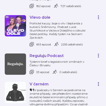
182 epizod
727 odběratelů
Vlevo dole
Politické kauzy, boje o vliv i šeptanda z
kuloárů Sněmovny. Podcast Lucie
Stuchlíkové a Václava Dolejšího o zákulisí
české politiky. Každý týden na Seznam
Zprávách.
693 epizod
2255 odběratelů
Reguluju Podcast
Týdenní brief o legislativních změnách v
Česku i Bruselu.
33 epizod
0 odběratelů
V černém
🗣️🎙️V podcastu V černém se podíváme na
známe případy, ale především rozebíráme
skutečné české kriminální případy přímo z
rozsudků našich soudů. Každou epizodu
věnujeme dvěma případům: Co se vlastně