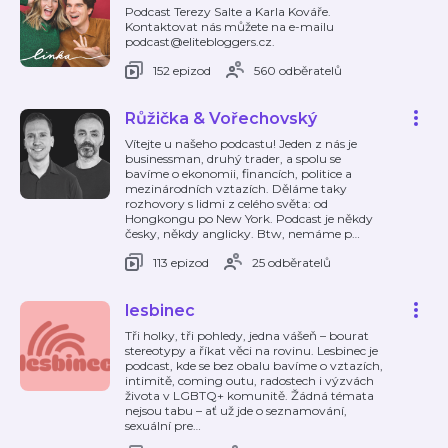
Podcast Terezy Salte a Karla Kováře.
Kontaktovat nás můžete na e-mailu
podcast@elitebloggers.cz.
152 epizod
560 odběratelů
Růžička & Vořechovský
Vítejte u našeho podcastu! Jeden z nás je
businessman, druhý trader, a spolu se
bavíme o ekonomii, financích, politice a
mezinárodních vztazích. Děláme taky
rozhovory s lidmi z celého světa: od
Hongkongu po New York. Podcast je někdy
česky, někdy anglicky. Btw, nemáme p
…
113 epizod
25 odběratelů
lesbinec
Tři holky, tři pohledy, jedna vášeň – bourat
stereotypy a říkat věci na rovinu. Lesbinec je
podcast, kde se bez obalu bavíme o vztazích,
intimitě, coming outu, radostech i výzvách
života v LGBTQ+ komunitě. Žádná témata
nejsou tabu – ať už jde o seznamování,
sexuální pre
…