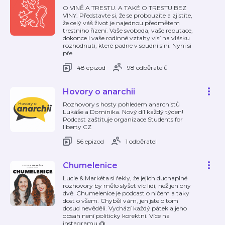
O VINĚ A TRESTU. A TAKÉ O TRESTU BEZ
VINY. Představte si, že se probouzíte a zjistíte,
že celý váš život je najednou předmětem
trestního řízení. Vaše svoboda, vaše reputace,
dokonce i vaše rodinné vztahy visí na vlásku
rozhodnutí, které padne v soudní síni. Nyní si
pře
…
48 epizod
98 odběratelů
Hovory o anarchii
Rozhovory s hosty pohledem anarchistů
Lukáše a Dominika. Nový díl každý týden!
Podcast zaštituje organizace Students for
liberty CZ
56 epizod
1 odběratel
Chumelenice
Lucie & Markéta si řekly, že jejich duchaplné
rozhovory by mělo slyšet víc lidí, než jen ony
dvě. Chumelenice je podcast o ničem a taky
dost o všem. Chyběl vám, jen jste o tom
dosud nevěděli. Vychází každý pátek a jeho
obsah není politicky korektní. Více na
instagramu @
…