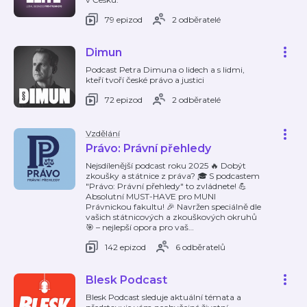
79 epizod
2 odběratelé
Dimun
Podcast Petra Dimuna o lidech a s lidmi,
kteří tvoří české právo a justici
72 epizod
2 odběratelé
Vzdělání
Právo: Právní přehledy
Nejsdílenější podcast roku 2025 🔥 Dobýt
zkoušky a státnice z práva? 🎓 S podcastem
"Právo: Právní přehledy" to zvládnete! 💪
Absolutní MUST-HAVE pro MUNI
Právnickou fakultu! 🎉 Navržen speciálně dle
vašich státnicových a zkouškových okruhů
🎯 – nejlepší opora pro vaš
…
142 epizod
6 odběratelů
Blesk Podcast
Blesk Podcast sleduje aktuální témata a