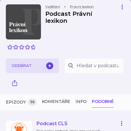
Vzdělání
Právní lexikon
Podcast Právní
lexikon
ODEBÍRAT
KOMENTÁŘE
INFO
PODOBNÉ
EPIZODY
96
Podcast CLS
Právnický podcast, který pro vás tvoří