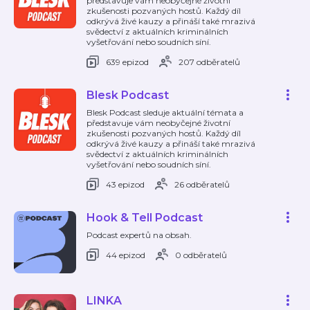
představuje vám neobyčejné životní
zkušenosti pozvaných hostů. Každý díl
odkrývá živé kauzy a přináší také mrazivá
svědectví z aktuálních kriminálních
vyšetřování nebo soudních síní.
639 epizod
207 odběratelů
Blesk Podcast
Blesk Podcast sleduje aktuální témata a
představuje vám neobyčejné životní
zkušenosti pozvaných hostů. Každý díl
odkrývá živé kauzy a přináší také mrazivá
svědectví z aktuálních kriminálních
vyšetřování nebo soudních síní.
43 epizod
26 odběratelů
Hook & Tell Podcast
Podcast expertů na obsah.
44 epizod
0 odběratelů
LINKA