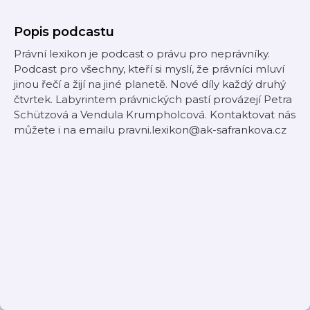
Popis podcastu
Právní lexikon je podcast o právu pro neprávníky.
Podcast pro všechny, kteří si myslí, že právníci mluví
jinou řečí a žijí na jiné planetě. Nové díly každý druhý
čtvrtek. Labyrintem právnických pastí provázejí Petra
Schützová a Vendula Krumpholcová. Kontaktovat nás
můžete i na emailu pravni.lexikon@ak-safrankova.cz