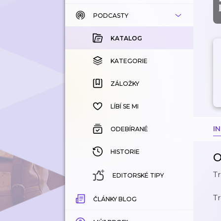
PODCASTY
KATALOG
KOUPENÉ
KATALOG
KATEGORIE
KATEGORIE
ZÁLOŽKY
ZÁLOŽKY
HISTORIE
LÍBÍ SE MI
I
ODEBÍRANÉ
HISTORIE
O
Tr
EDITORSKÉ TIPY
Tr
ČLÁNKY BLOG