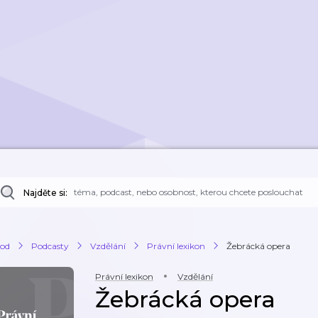
Najděte si:
od
Podcasty
Vzdělání
Právní lexikon
Žebrácká opera
Právní lexikon
Vzdělání
Žebrácká opera