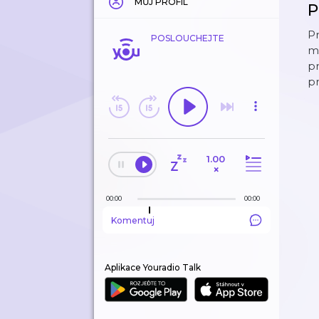
MŮJ PROFIL
P
Pr
POSLOUCHEJTE
ml
p
pr
1.00
×
00:00
00:00
Komentuj
Aplikace Youradio Talk