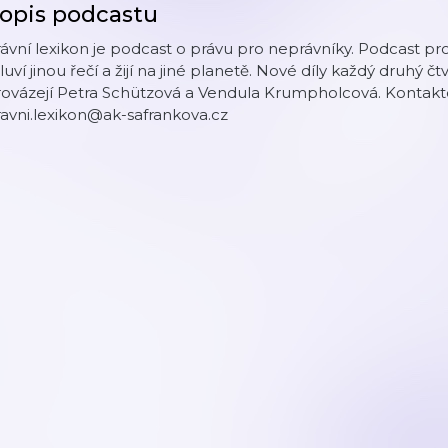
opis podcastu
ávní lexikon je podcast o právu pro neprávníky. Podcast pro v
uví jinou řečí a žijí na jiné planetě. Nové díly každý druhý 
rovázejí Petra Schützová a Vendula Krumpholcová. Kontakt
avni.lexikon@ak-safrankova.cz