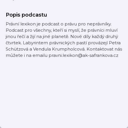
Popis podcastu
Právní lexikon je podcast o právu pro neprávníky.
Podcast pro všechny, kteří si myslí, že právníci mluví
jinou řečí a žijí na jiné planetě. Nové díly každý druhý
čtvrtek. Labyrintem právnických pastí provázejí Petra
Schützová a Vendula Krumpholcová. Kontaktovat nás
můžete i na emailu pravni.lexikon@ak-safrankova.cz