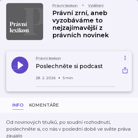
Právní lexikon
Vzdělání
Právní zrní, aneb
vyzobáváme to
nejzajímavější z
právních novinek
Právní lexikon
Poslechněte si podcast
28. 2. 2026
5 min
INFO
KOMENTÁŘE
Od novinových titulků, po soudní rozhodnutí,
poslechněte si, co nás v poslední době ve světe práva
zaujalo