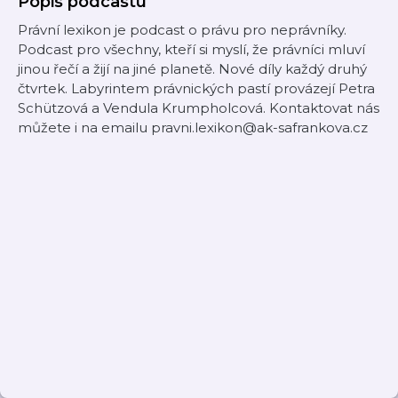
Popis podcastu
Právní lexikon je podcast o právu pro neprávníky.
Podcast pro všechny, kteří si myslí, že právníci mluví
jinou řečí a žijí na jiné planetě. Nové díly každý druhý
čtvrtek. Labyrintem právnických pastí provázejí Petra
Schützová a Vendula Krumpholcová. Kontaktovat nás
můžete i na emailu pravni.lexikon@ak-safrankova.cz