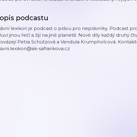
opis podcastu
ávní lexikon je podcast o právu pro neprávníky. Podcast pro v
uví jinou řečí a žijí na jiné planetě. Nové díly každý druhý 
rovázejí Petra Schützová a Vendula Krumpholcová. Kontakt
avni.lexikon@ak-safrankova.cz