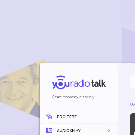
České podcasty a zprávy
Úv
PRO TEBE
AUDIOKNIHY