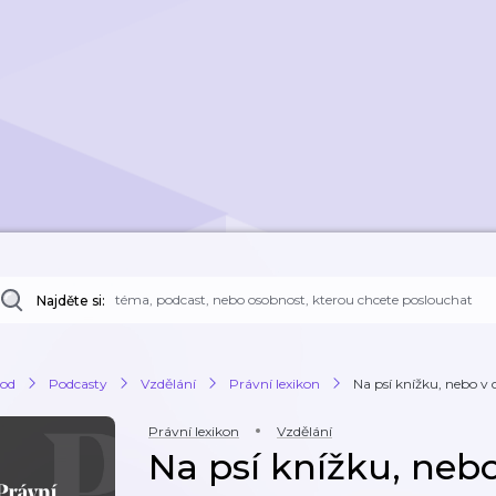
Najděte si:
od
Podcasty
Vzdělání
Právní lexikon
Na psí knížku, nebo 
Právní lexikon
Vzdělání
Na psí knížku, ne