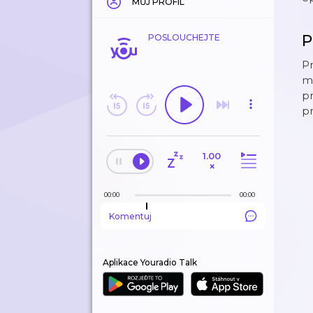
MŮJ PROFIL
P
POSLOUCHEJTE
Pr
ml
p
pr
1.00
×
00:00
00:00
Komentuj
Aplikace Youradio Talk