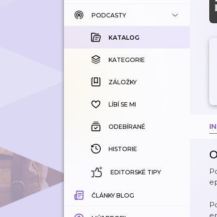
PODCASTY
KATALOG
KOUPENÉ
KATALOG
KATEGORIE
KATEGORIE
ZÁLOŽKY
ZÁLOŽKY
HISTORIE
LÍBÍ SE MI
I
ODEBÍRANÉ
HISTORIE
O
Po
EDITORSKÉ TIPY
e
ČLÁNKY BLOG
Po
e