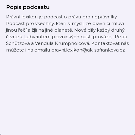
Popis podcastu
Právní lexikon je podcast o právu pro neprávníky.
Podcast pro všechny, kteří si myslí, že právníci mluví
jinou řečí a žijí na jiné planetě. Nové díly každý druhý
čtvrtek. Labyrintem právnických pastí provázejí Petra
Schützová a Vendula Krumpholcová. Kontaktovat nás
můžete i na emailu pravni.lexikon@ak-safrankova.cz