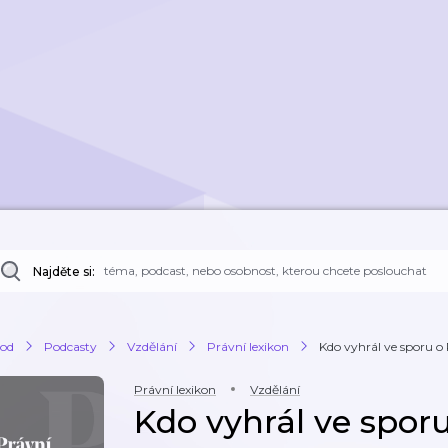
Najděte si:
od
Podcasty
Vzdělání
Právní lexikon
Kdo vyhrál ve sporu o
Právní lexikon
Vzdělání
Kdo vyhrál ve spor