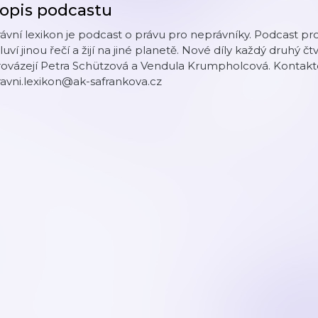
opis podcastu
ávní lexikon je podcast o právu pro neprávníky. Podcast pro v
uví jinou řečí a žijí na jiné planetě. Nové díly každý druhý 
rovázejí Petra Schützová a Vendula Krumpholcová. Kontakt
avni.lexikon@ak-safrankova.cz