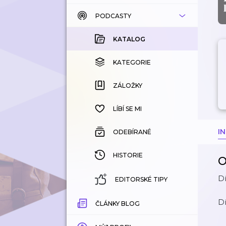
PODCASTY
KATALOG
KOUPENÉ
KATALOG
KATEGORIE
KATEGORIE
ZÁLOŽKY
ZÁLOŽKY
HISTORIE
LÍBÍ SE MI
I
ODEBÍRANÉ
HISTORIE
O
Dí
EDITORSKÉ TIPY
Dí
ČLÁNKY BLOG