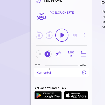
MŮJ PROFIL
P
Pr
POSLOUCHEJTE
ml
p
pr
1.00
×
00:00
00:00
Komentuj
Aplikace Youradio Talk