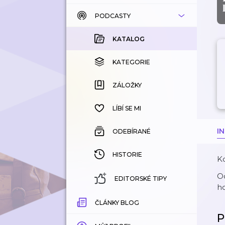
PODCASTY
KATALOG
KOUPENÉ
KATALOG
KATEGORIE
KATEGORIE
ZÁLOŽKY
ZÁLOŽKY
HISTORIE
LÍBÍ SE MI
I
ODEBÍRANÉ
HISTORIE
Kd
Od
EDITORSKÉ TIPY
ho
ČLÁNKY BLOG
P