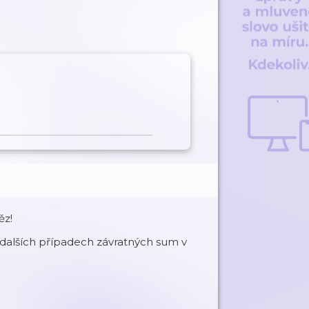
ěz!
a dalších případech závratných sum v