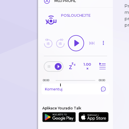
MŮJ PROFIL
Pr
ml
POSLOUCHEJTE
p
pr
1.00
×
00:00
00:00
Komentuj
Aplikace Youradio Talk