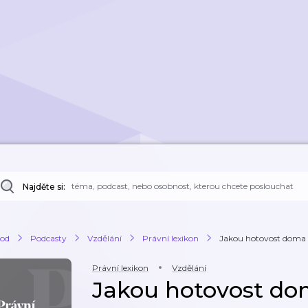
Najděte si:
od
Podcasty
Vzdělání
Právní lexikon
Jakou hotovost doma
Právní lexikon
Vzdělání
Jakou hotovost d