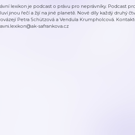
ávní lexikon je podcast o právu pro neprávníky. Podcast pro v
uví jinou řečí a žijí na jiné planetě. Nové díly každý druhý 
rovázejí Petra Schützová a Vendula Krumpholcová. Kontakt
avni.lexikon@ak-safrankova.cz