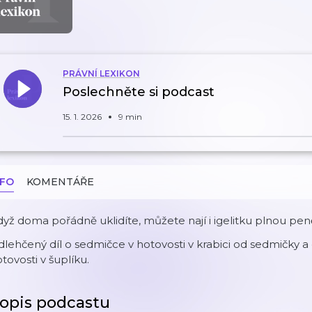
PRÁVNÍ LEXIKON
Poslechněte si podcast
15. 1. 2026
9 min
NFO
KOMENTÁŘE
yž doma pořádně uklidíte, můžete nají i igelitku plnou pen
lehčený díl o sedmičce v hotovosti v krabici od sedmičky 
tovosti v šuplíku.
opis podcastu