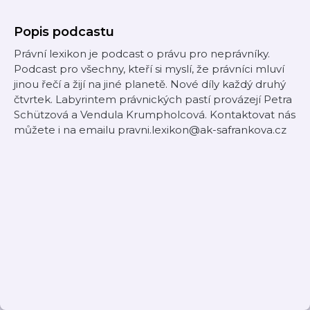
Popis podcastu
Právní lexikon je podcast o právu pro neprávníky.
Podcast pro všechny, kteří si myslí, že právníci mluví
jinou řečí a žijí na jiné planetě. Nové díly každý druhý
čtvrtek. Labyrintem právnických pastí provázejí Petra
Schützová a Vendula Krumpholcová. Kontaktovat nás
můžete i na emailu pravni.lexikon@ak-safrankova.cz