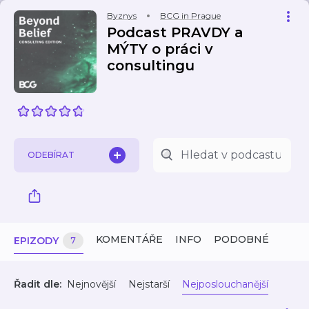
Byznys
BCG in Prague
Podcast PRAVDY a
MÝTY o práci v
consultingu
ODEBÍRAT
KOMENTÁŘE
INFO
PODOBNÉ
EPIZODY
7
Řadit dle:
Nejnovější
Nejstarší
Nejposlouchanější