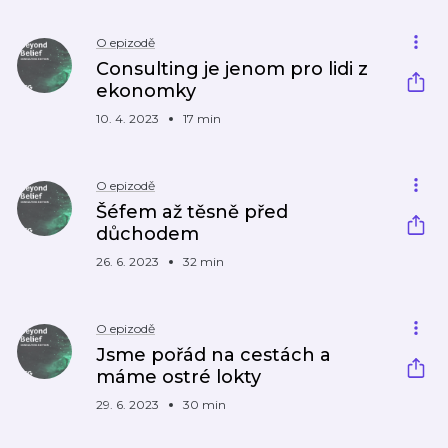
O epizodě
Consulting je jenom pro lidi z
ekonomky
10. 4. 2023
17 min
O epizodě
Šéfem až těsně před
důchodem
26. 6. 2023
32 min
O epizodě
Jsme pořád na cestách a
máme ostré lokty
29. 6. 2023
30 min