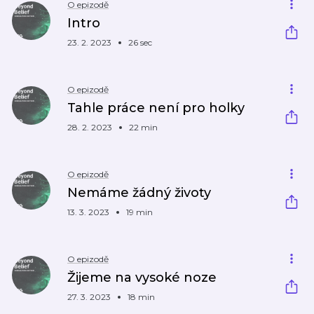
O epizodě
Intro
23. 2. 2023
26 sec
O epizodě
Tahle práce není pro holky
28. 2. 2023
22 min
O epizodě
Nemáme žádný životy
13. 3. 2023
19 min
O epizodě
Žijeme na vysoké noze
27. 3. 2023
18 min