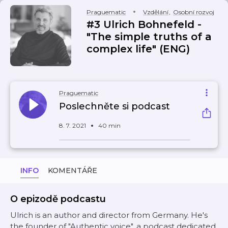
Praguematic
Vzdělání
,
Osobní rozvoj
#3 Ulrich Bohnefeld -
"The simple truths of a
complex life" (ENG)
Praguematic
Poslechněte si podcast
8. 7. 2021
40 min
INFO
KOMENTÁŘE
O epizodě podcastu
Ulrich is an author and director from Germany. He's
the founder of "Authentic voice", a podcast dedicated