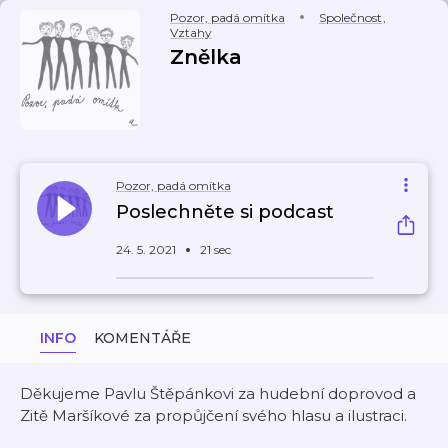
Pozor, padá omítka
Společnost
,
Vztahy
Znělka
Pozor, padá omítka
Poslechněte si podcast
24. 5. 2021
21 sec
INFO
KOMENTÁŘE
Děkujeme Pavlu Štěpánkovi za hudební doprovod a
Zitě Maršíkové za propůjčení svého hlasu a ilustraci.