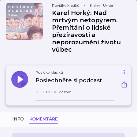
Povídky klasiků
Knihy
,
Umění
Karel Horký: Nad
mrtvým netopýrem.
Přemítání o lidské
přezíravosti a
neporozumění životu
vůbec
Povídky klasiků
Poslechněte si podcast
1. 5. 2026
22 min
INFO
KOMENTÁŘE