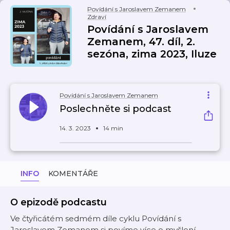
Povídání s Jaroslavem Zemanem
Zdraví
Povídání s Jaroslavem
Zemanem, 47. díl, 2.
sezóna, zima 2023, Iluze
Povídání s Jaroslavem Zemanem
Poslechněte si podcast
14. 3. 2023
14 min
INFO
KOMENTÁŘE
O epizodě podcastu
Ve čtyřicátém sedmém díle cyklu Povídání s
Jaroslavem Zemanem si povíme více o myšlení.