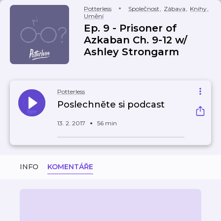
Potterless
Společnost
,
Zábava
,
Knihy
,
Umění
Ep. 9 - Prisoner of
Azkaban Ch. 9-12 w/
Ashley Strongarm
Potterless
Poslechněte si podcast
13. 2. 2017
56 min
INFO
KOMENTÁŘE