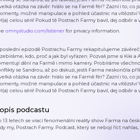
velká otázka na závěr: hrálo se na Farmě fér? Zazní i to, co jst
menty, možné manipulace a pohled účastnic na vítězství Ve
l(a) celou sérii! Pokud tě Postrach Farmy bavil, dej odběr a
ee
omnystudio.com/listener
for privacy information.
 poslední epizodě Postrachu Farmy rekapitulujeme závěreč
zebíráme, kdo, proč a jak byl vyřazen. Pozvali jsme si Kiki a
mentují dění na Farmě i mimo kamery. Probíráme všechno o
nflikty se Sandrou, až po diskuzi, jestli Farma neskončila příl
velká otázka na závěr: hrálo se na Farmě fér? Zazní i to, co jst
menty, možné manipulace a pohled účastnic na vítězství Ve
l(a) celou sérii! Pokud tě Postrach Farmy bavil, dej odběr a
opis podcastu
 13 letech se vrací fenomenální reality show Farma na čes
dy my, Postrach Farmy. Podcast, který se nebojí říct nahlas, 