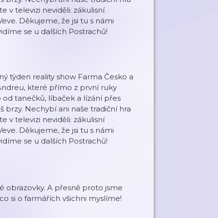
e v televizi neviděli: zákulisní
ve. Děkujeme, že jsi tu s námi
 vidíme se u dalších Postrachů!
ný týden reality show Farma Česko a
 Andreu, které přímo z první ruky
d tanečků, líbaček a lízání přes
iš brzy. Nechybí ani naše tradiční hra
e v televizi neviděli: zákulisní
ve. Děkujeme, že jsi tu s námi
 vidíme se u dalších Postrachů!
ké obrazovky. A přesně proto jsme
co si o farmářích všichni myslíme!