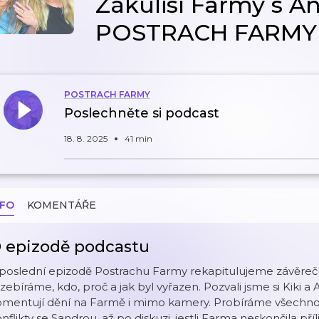
Zákulisí Farmy s An
POSTRACH FARMY
POSTRACH FARMY
Poslechněte si podcast
18. 8. 2025
41 min
NFO
KOMENTÁŘE
 epizodě podcastu
 poslední epizodě Postrachu Farmy rekapitulujeme závěreč
zebíráme, kdo, proč a jak byl vyřazen. Pozvali jsme si Kiki a
mentují dění na Farmě i mimo kamery. Probíráme všechno o
nflikty se Sandrou, až po diskuzi, jestli Farma neskončila příl