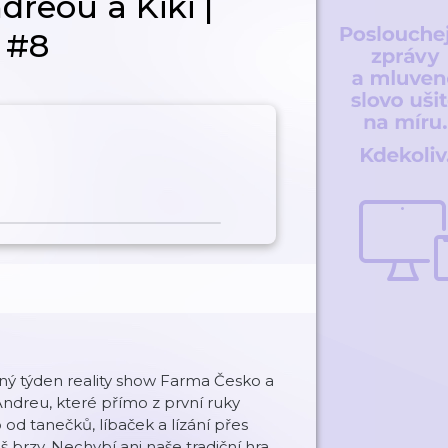
dreou a Kiki |
 #8
ný týden reality show Farma Česko a
 Andreu, které přímo z první ruky
d tanečků, líbaček a lízání přes
iš brzy. Nechybí ani naše tradiční hra