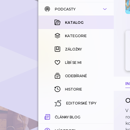
PODCASTY
KATALOG
KOUPENÉ
KATALOG
KATEGORIE
KATEGORIE
ZÁLOŽKY
ZÁLOŽKY
HISTORIE
LÍBÍ SE MI
ODEBÍRANÉ
I
HISTORIE
O
EDITORSKÉ TIPY
V
ro
ČLÁNKY BLOG
ko
ko