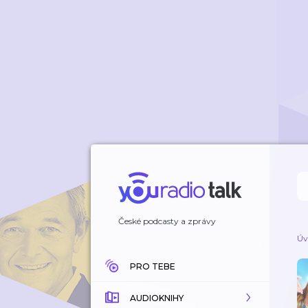
České podcasty a zprávy
Úv
PRO TEBE
AUDIOKNIHY