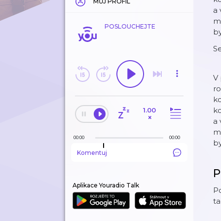
MŮJ PROFIL
a 
mo
POSLOUCHEJTE
by
S
V
ro
ko
ko
1.00
×
a 
mo
00:00
00:00
by
Komentuj
P
Aplikace Youradio Talk
Po
ta