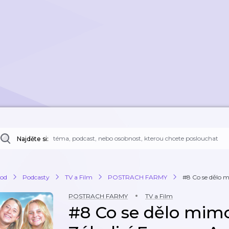
Najděte si:
od
Podcasty
TV a Film
POSTRACH FARMY
#8 Co se dělo m
POSTRACH FARMY
TV a Film
#8 Co se dělo mim