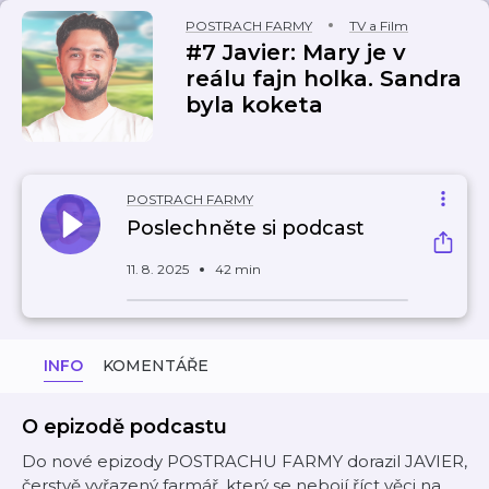
POSTRACH FARMY
TV a Film
#7 Javier: Mary je v
reálu fajn holka. Sandra
byla koketa
POSTRACH FARMY
Poslechněte si podcast
11. 8. 2025
42 min
INFO
KOMENTÁŘE
O epizodě podcastu
Do nové epizody POSTRACHU FARMY dorazil JAVIER,
čerstvě vyřazený farmář, který se nebojí říct věci na