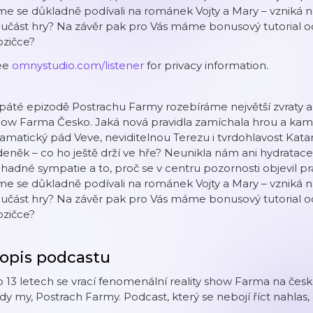
me se důkladně podívali na románek Vojty a Mary – vzniká na
učást hry? Na závěr pak pro Vás máme bonusový tutorial od 
ozičce?
ee
omnystudio.com/listener
for privacy information.
páté epizodě Postrachu Farmy rozebíráme největší zvraty a b
how Farma Česko. Jaká nová pravidla zamíchala hrou a ka
amatický pád Veve, neviditelnou Terezu i tvrdohlavost Katarin
eněk – co ho ještě drží ve hře? Neunikla nám ani hydratace
hadné sympatie a to, proč se v centru pozornosti objevil 
me se důkladně podívali na románek Vojty a Mary – vzniká na
učást hry? Na závěr pak pro Vás máme bonusový tutorial od 
ozičce?
opis podcastu
 13 letech se vrací fenomenální reality show Farma na čes
dy my, Postrach Farmy. Podcast, který se nebojí říct nahlas, 