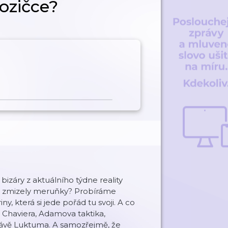
ozičce?
izáry z aktuálního týdne reality
m zmizely meruňky? Probíráme
y, která si jede pořád tu svoji. A co
 Chaviera, Adamova taktika,
právě Luktuma. A samozřejmě, že