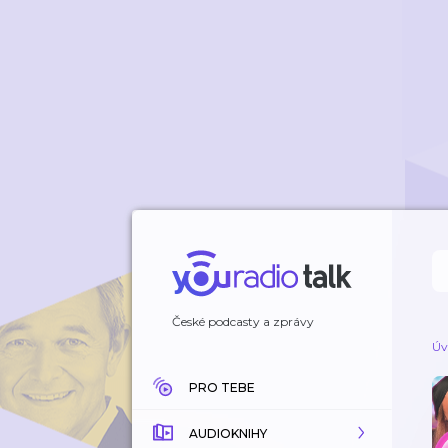
České podcasty a zprávy
Úv
PRO TEBE
AUDIOKNIHY