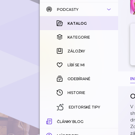
PODCASTY
KATALOG
KOUPENÉ
KATALOG
KATEGORIE
KATEGORIE
ZÁLOŽKY
ZÁLOŽKY
HISTORIE
LÍBÍ SE MI
I
ODEBÍRANÉ
HISTORIE
O
V 
EDITORSKÉ TIPY
s
dr
ČLÁNKY BLOG
Zd
zá