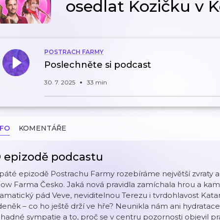
osedlat Kozičku v K
POSTRACH FARMY
Poslechněte si podcast
30. 7. 2025
33 min
NFO
KOMENTÁŘE
 epizodě podcastu
páté epizodě Postrachu Farmy rozebíráme největší zvraty a b
how Farma Česko. Jaká nová pravidla zamíchala hrou a ka
amatický pád Veve, neviditelnou Terezu i tvrdohlavost Katarin
eněk – co ho ještě drží ve hře? Neunikla nám ani hydratace
hadné sympatie a to, proč se v centru pozornosti objevil 