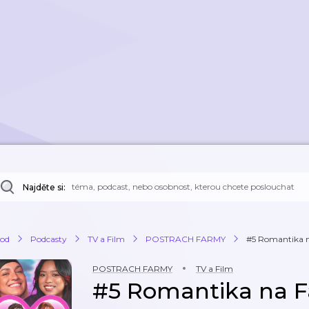
Najděte si:
od
Podcasty
TV a Film
POSTRACH FARMY
#5 Romantika na
POSTRACH FARMY
TV a Film
#5 Romantika na F