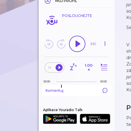
MŮJ PROFIL
js
so
POSLOUCHEJTE
K
S
V 
s
dr
Zd
1.00
×
zá
js
00:00
00:00
so
K
Komentuj
P
Aplikace Youradio Talk
Po
ta