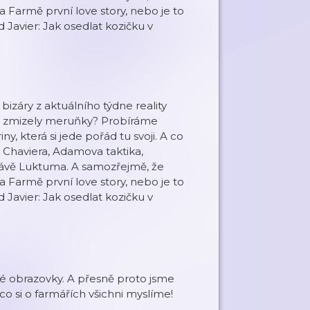
 Farmě první love story, nebo je to
Javier: Jak osedlat kozičku v
izáry z aktuálního týdne reality
m zmizely meruňky? Probíráme
y, která si jede pořád tu svoji. A co
 Chaviera, Adamova taktika,
právě Luktuma. A samozřejmě, že
 Farmě první love story, nebo je to
Javier: Jak osedlat kozičku v
ké obrazovky. A přesně proto jsme
co si o farmářích všichni myslíme!