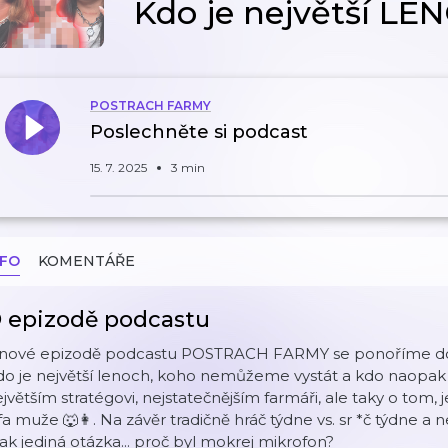
Kdo je největší L
POSTRACH FARMY
Poslechněte si podcast
15. 7. 2025
3 min
NFO
KOMENTÁŘE
 epizodě podcastu
 nové epizodě podcastu POSTRACH FARMY se ponoříme do d
o je největší lenoch, koho nemůžeme vystát a kdo naopak 
jvětším stratégovi, nejstatečnějším farmáři, ale taky o tom, j
fa muže 🐺👩. Na závěr tradičně hráč týdne vs. sr
*č
týdne a n
ak jediná otázka... proč byl mokrej mikrofon?