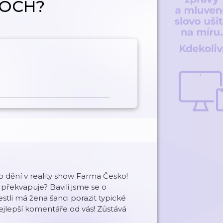
ENOCH?
ění v reality show Farma Česko!
překvapuje? Bavili jsme se o
estli má žena šanci porazit typické
ejlepší komentáře od vás! Zůstává