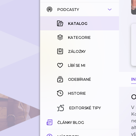
PODCASTY
KATALOG
KOUPENÉ
KATALOG
KATEGORIE
KATEGORIE
ZÁLOŽKY
ZÁLOŽKY
HISTORIE
LÍBÍ SE MI
I
ODEBÍRANÉ
HISTORIE
O
V
EDITORSKÉ TIPY
Kd
ne
ČLÁNKY BLOG
al
vš