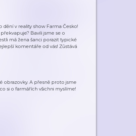
ění v reality show Farma Česko!
překvapuje? Bavili jsme se o
estli má žena šanci porazit typické
ejlepší komentáře od vás! Zůstává
ké obrazovky. A přesně proto jsme
co si o farmářích všichni myslíme!