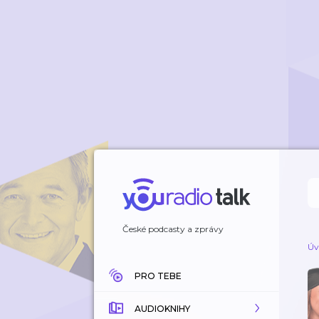
České podcasty a zprávy
Úv
PRO TEBE
AUDIOKNIHY