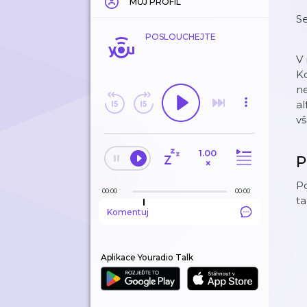
MŮJ PROFIL
S
POSLOUCHEJTE
V
Kd
ne
al
vš
1.00
P
×
Po
00:00
00:00
ta
Komentuj
Aplikace Youradio Talk