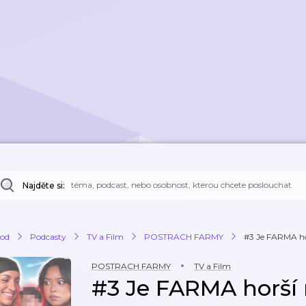
Najděte si:
od
Podcasty
TV a Film
POSTRACH FARMY
#3 Je FARMA hor
POSTRACH FARMY
TV a Film
#3 Je FARMA horší