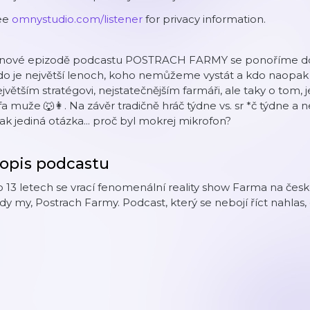
ee
omnystudio.com/listener
for privacy information.
 nové epizodě podcastu POSTRACH FARMY se ponoříme do d
o je největší lenoch, koho nemůžeme vystát a kdo naopak 
jvětším stratégovi, nejstatečnějším farmáři, ale taky o tom, j
fa muže 🐺👩. Na závěr tradičně hráč týdne vs. sr
*č
týdne a n
ak jediná otázka... proč byl mokrej mikrofon?
opis podcastu
 13 letech se vrací fenomenální reality show Farma na čes
dy my, Postrach Farmy. Podcast, který se nebojí říct nahlas, 