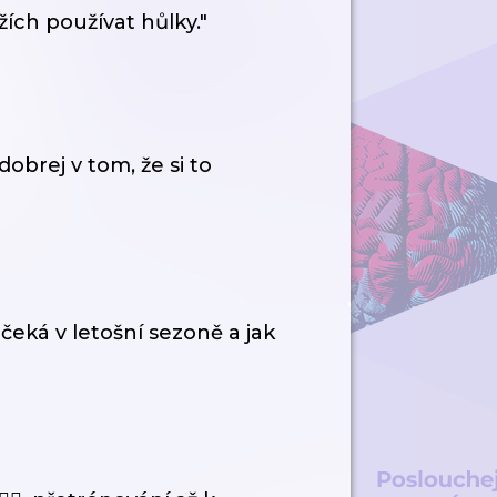
ích používat hůlky."
dobrej v tom, že si to
eká v letošní sezoně a jak