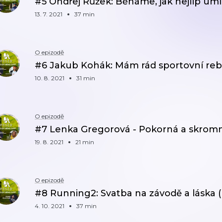
#5 Ondřej Růžek: Běháme, jak nejlíp um
13. 7. 2021
37 min
O epizodě
#6 Jakub Kohák: Mám rád sportovní rebe
10. 8. 2021
31 min
O epizodě
#7 Lenka Gregorová - Pokorná a skromn
19. 8. 2021
21 min
O epizodě
#8 Running2: Svatba na závodě a láska 
4. 10. 2021
37 min