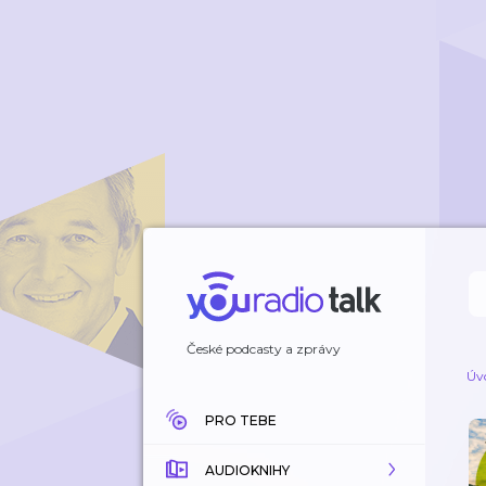
České podcasty a zprávy
Úv
PRO TEBE
AUDIOKNIHY