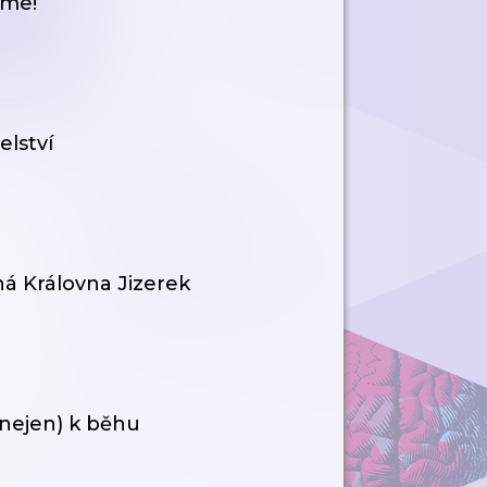
íme!
lství
á Královna Jizerek
(nejen) k běhu