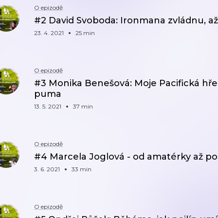
O epizodě
#2 David Svoboda: Ironmana zvládnu, až
23. 4. 2021
25 min
O epizodě
#3 Monika Benešová: Moje Pacifická h
puma
13. 5. 2021
37 min
O epizodě
#4 Marcela Joglová - od amatérky až po 
3. 6. 2021
33 min
O epizodě