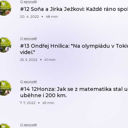
O epizodě
#12 Soňa a Jirka Ježkovi: Každé ráno spo
20. 4. 2022
48 min
O epizodě
#13 Ondřej Hnilica: "Na olympiádu v Tokiu
videí."
25. 5. 2022
41 min
O epizodě
#14 12Honza: Jak se z matematika stal u
uběhne i 200 km.
7. 7. 2022
49 min
O epizodě