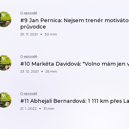
O epizodě
#9 Jan Pernica: Nejsem trenér motiváto
průvodce
29. 11. 2021
30 min
O epizodě
#10 Markéta Davidová: "Volno mám jen 
23. 12. 2021
25 min
O epizodě
#11 Abhejali Bernardová: 1 111 km přes 
21. 1. 2022
31 min