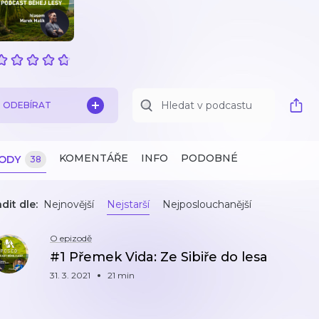
ODEBÍRAT
KOMENTÁŘE
INFO
PODOBNÉ
ZODY
38
dit dle:
Nejnovější
Nejstarší
Nejposlouchanější
O epizodě
#1 Přemek Vida: Ze Sibiře do lesa
31. 3. 2021
21 min