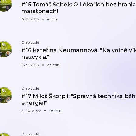
#15 Tomáš Šebek: O Lékařích bez hranic
maratonech!
17. 8. 2022
41 min
O epizodě
#16 Kateřina Neumannová: "Na volné vík
nezvykla."
16. 9. 2022
28 min
O epizodě
#17 Miloš Škorpil: "Správná technika bě
energie!"
21. 10. 2022
48 min
O epizodě