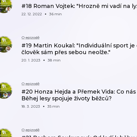
#18 Roman Vojtek: "Hrozně mi vadí na lyž
22. 12. 2022
36 min
O epizodě
#19 Martin Koukal: "Individuální sport je 
člověk sám přes sebou neolže."
20. 1. 2023
38 min
O epizodě
#20 Honza Hejda a Přemek Vida: Co nás č
Běhej lesy spojuje životy běžců?
18. 3. 2023
35 min
O epizodě