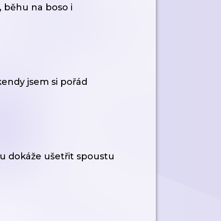
, běhu na boso i
endy jsem si pořád
hu dokáže ušetřit spoustu