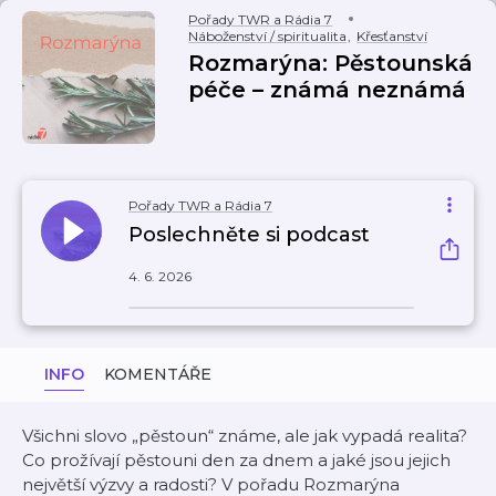
Pořady TWR a Rádia 7
Náboženství / spiritualita
,
Křesťanství
Rozmarýna: Pěstounská
péče – známá neznámá
Pořady TWR a Rádia 7
Poslechněte si podcast
4. 6. 2026
INFO
KOMENTÁŘE
Všichni slovo „pěstoun“ známe, ale jak vypadá realita?
Co prožívají pěstouni den za dnem a jaké jsou jejich
největší výzvy a radosti? V pořadu Rozmarýna