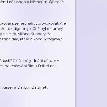
 mění i náš vztah k Němcům. Obecně
vokováni, se nechali vyprovokovat. Ale
a, že to odignoruje. Což byl rozumný
la na citát Milana Kundery, že
ázdná díra, která nikoho nezajímá,“
nosti? Zločinné jednání přitom v
h pokračování filmu Ďábel nosí
 Kaiser a Dalibor Balšínek.