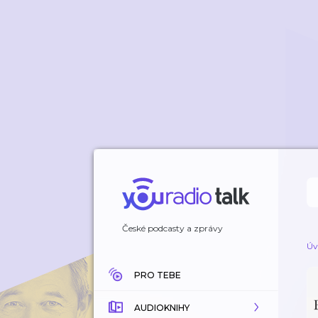
České podcasty a zprávy
Úv
PRO TEBE
AUDIOKNIHY