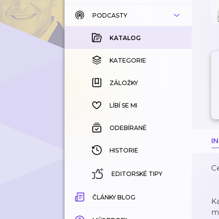
PODCASTY
KATALOG
KOUPENÉ
KATALOG
KATEGORIE
KATEGORIE
ZÁLOŽKY
ZÁLOŽKY
HISTORIE
LÍBÍ SE MI
ODEBÍRANÉ
I
HISTORIE
Ce
EDITORSKÉ TIPY
ČLÁNKY BLOG
K
my