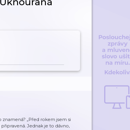
? Ukňouraná
o znamená? „Před rokem jsem si
e připravená. Jednak je to dávno,