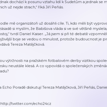
ednak dochází k posunu vztahu lidí k Sudetům a jednak se
nich už nejde strach,“ říká Jiří Peňás.
odle mě organizátoři už dosáhli cíle. Ti, kdo měli být vypro
zásadě si myslím, že Babišova vláda si ve své většině myslel
stoj,“ tvrdí Daniel Kaiser. „Já jsem si při té debatě vzpomně
jživější boje se vedou o minulost, protože budoucnost je pr
odává Tereza Matějčková.
ou výtržnosti na pražském fotbalovém derby vizitkou společ
sku neustále klesá. A co vypovídá o společenských změnác
radu?
 Echo Poradě diskutují Tereza Matějčková, Jiří Peňás, Daniel
 http://twitter.com/echo24cz