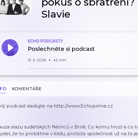
pokus o sbratření
Slavie
ECHO PODCASTY
Poslechněte si podcast
13. 5. 2026
42 min
NFO
KOMENTÁŘE
lý podcast sledujte na http://www.Echoprime.cz
auza srazu sudetských Němců v Brně. Co komu hrozí a co t
slel, že to proběhne v klidu, protože společnost už na to j