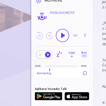
MŮJ PROFIL
j
z 
POSLOUCHEJTE
„P
v 
po
ne
d
1.00
×
Js
Če
00:00
00:00
P
Komentuj
Na
Aplikace Youradio Talk
X: