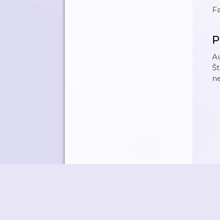
F
P
Au
Št
ne