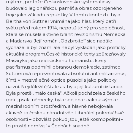
mýtem, protože Československo systematicky
budovalo legionářskou paměť a obraz ozbrojeného
boje jako základu republiky. V tomto kontextu byla
Bertha von Suttner vnímána jako hlas, který patří
světu před rokem 1914, nepoužitelný pro společnost,
která se musela aktivně bránit revizionismu Německa
a Maďarska. Její román „Odzbrojte!“ sice nadále
vycházel a byl znám, ale nebyl vykládán jako politicky
aktuální program.České historické texty zdůrazňovaly
Masaryka jako realistického humanistu, který
pacifismus podmínil obranou demokracie, zatímco
Suttnerová reprezentovala absolutní antimilitarismus,
čímž v meziválečné optice působila jako politicky
naivní. Nejdůležitější ale asi byla její kulturní distance.
Byla prostě „málo česká“. Ačkoli pocházela z českého
rodu, psala německy, byla spojena s rakouským a s
mezinárodním prostředím, a hlavně nebojovala
aktivně za českou národní věc. Liberální pokrokářské
osobnosti – obzvlášť pokud jsou ještě kosmopolitní -
to prostě nemívají v Čechách snadné