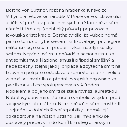
Bertha von Suttner, rozená hraběnka Kinská ze
Vchynic a Tetova se narodila V Praze ve Vodičkově ulici
a dětství prožila v paláci Kinských na Staroměstském
náměstí. Přes její šlechtický původ ji popuzovala
rakouská aristokracie. Bertha tvrdila, že vůbec nemá
páru o tom, co hýbe světem, kritizovala její privilegia a
militarismus, sexuální pruderii i zkostnatělý školský
systém. Nejvíce ovšem nenáviděla nacionalismus a
antisemitismus. Nacionalismus jí připadal směšný a
nebezpečný, stejně jako jí připadala zbytečná smrt na
bitevním poli pro čest, slávu a zemi.Stala se z ní velice
známá spisovatelka a přední evropská bojovnice za
pacifismus. Úzce spolupracovala s Alfredem
Nobelem a po jeho smrti se stala rovněž laureátkou
Nobelovy ceny míru. Zemřela symbolicky týden před
sarajevským atentátem. Nicméně v českém prostředí
– zejména v dobách První republiky - neměl její
odkaz zrovna na růžích ustláno. Její myšlenky se
dostávaly především do konfliktu s legionářským