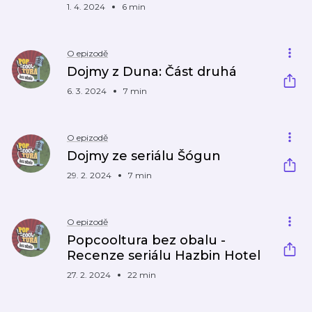
1. 4. 2024
6 min
O epizodě
Dojmy z Duna: Část druhá
6. 3. 2024
7 min
O epizodě
Dojmy ze seriálu Šógun
29. 2. 2024
7 min
O epizodě
Popcooltura bez obalu -
Recenze seriálu Hazbin Hotel
27. 2. 2024
22 min