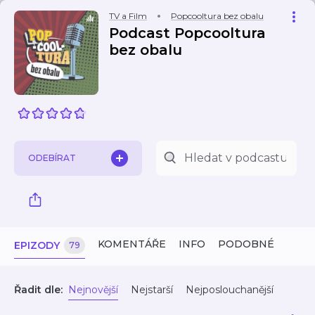
TV a Film
Popcooltura bez obalu
Podcast Popcooltura
bez obalu
ODEBÍRAT
KOMENTÁŘE
INFO
PODOBNÉ
EPIZODY
79
Řadit dle:
Nejnovější
Nejstarší
Nejposlouchanější