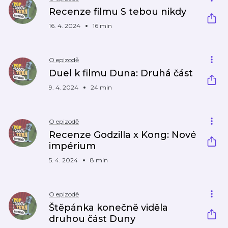
Recenze filmu S tebou nikdy
16. 4. 2024
16 min
O epizodě
Duel k filmu Duna: Druhá část
9. 4. 2024
24 min
O epizodě
Recenze Godzilla x Kong: Nové
impérium
5. 4. 2024
8 min
O epizodě
Štěpánka konečně viděla
druhou část Duny