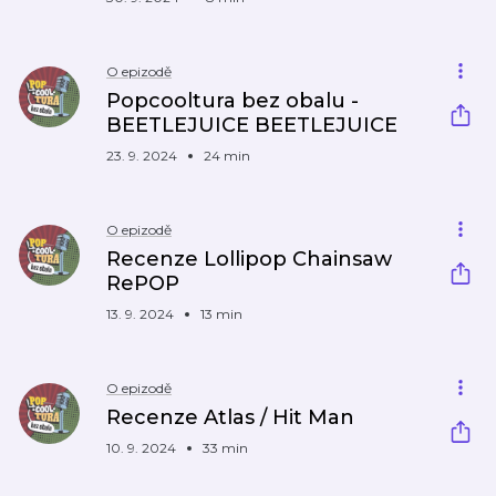
O epizodě
Popcooltura bez obalu -
BEETLEJUICE BEETLEJUICE
23. 9. 2024
24 min
O epizodě
Recenze Lollipop Chainsaw
RePOP
13. 9. 2024
13 min
O epizodě
Recenze Atlas / Hit Man
10. 9. 2024
33 min